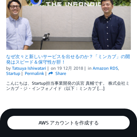
なぜ次々と新しいサービスを出せるのか？「ミンカブ」の開
発はスピード＆保守性が肝！
by
Tatsuya Ishiwatari
on
19 12月 2018
in
Amazon RDS
,
Startup
Permalink
Share
こんにちは、Startup担当事業開発の浜宮 真輔です。 株式会社ミ
ンカブ・ジ・インフォノイド（以下：ミンカブ […]
AWS アカウントを作成する