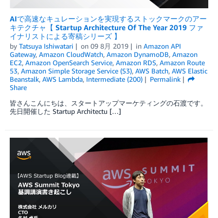
AIで高速なキュレーションを実現するストックマークのアー
キテクチャ【 Startup Architecture Of The Year 2019 ファ
イナリストによる寄稿シリーズ 】
by
Tatsuya Ishiwatari
on
09 8月 2019
in
Amazon API
Gateway
,
Amazon CloudWatch
,
Amazon DynamoDB
,
Amazon
EC2
,
Amazon OpenSearch Service
,
Amazon RDS
,
Amazon Route
53
,
Amazon Simple Storage Service (S3)
,
AWS Batch
,
AWS Elastic
Beanstalk
,
AWS Lambda
,
Intermediate (200)
Permalink
Share
皆さんこんにちは、スタートアップマーケティングの石渡です。
先日開催した Startup Architectu […]