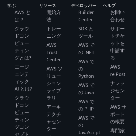
学ぶ
リソース
デベロッパー
ヘルプ
AWS と
開始方
Builder
お問い
は？
法
Center
合わせ
クラウ
トレー
SDK と
サポー
ドコン
ニング
ツール
トチケ
ピュー
ットを
AWS
AWS で
ティン
申請す
Trust
の .NET
グとは?
る
Center
AWS で
エージ
AWS
AWS ソ
の
ェンテ
re:Post
リュー
Python
ィック
ション
ナレッ
AWS で
AI とは?
ライブ
ジセン
の Java
クラウ
ラリ
ター
AWS で
ドコン
アーキ
AWS サ
の PHP
ピュー
テクチ
ポート
AWS で
ティン
ャセン
の概要
の
グコン
ター
専門家
JavaScript
セプト