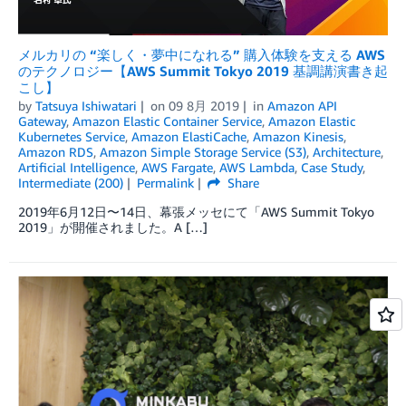
メルカリの “楽しく・夢中になれる” 購入体験を支える AWS
のテクノロジー【AWS Summit Tokyo 2019 基調講演書き起
こし】
by
Tatsuya Ishiwatari
on
09 8月 2019
in
Amazon API
Gateway
,
Amazon Elastic Container Service
,
Amazon Elastic
Kubernetes Service
,
Amazon ElastiCache
,
Amazon Kinesis
,
Amazon RDS
,
Amazon Simple Storage Service (S3)
,
Architecture
,
Artificial Intelligence
,
AWS Fargate
,
AWS Lambda
,
Case Study
,
Intermediate (200)
Permalink
Share
2019年6月12日〜14日、幕張メッセにて「AWS Summit Tokyo
2019」が開催されました。A […]