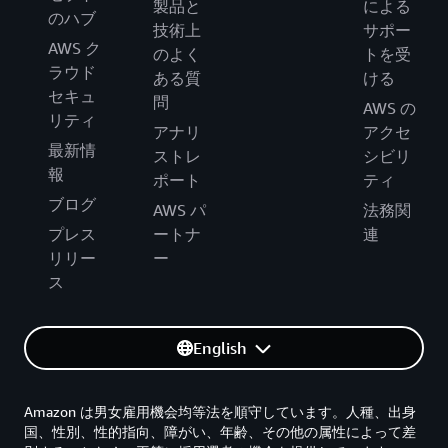
製品と
による
のハブ
技術上
サポー
AWS ク
のよく
トを受
ラウド
ある質
ける
セキュ
問
AWS の
リティ
アナリ
アクセ
最新情
ストレ
シビリ
報
ポート
ティ
ブログ
AWS パ
法務関
プレス
ートナ
連
リリー
ー
ス
English
Amazon は男女雇用機会均等法を順守しています。人種、出身
国、性別、性的指向、障がい、年齢、その他の属性によって差