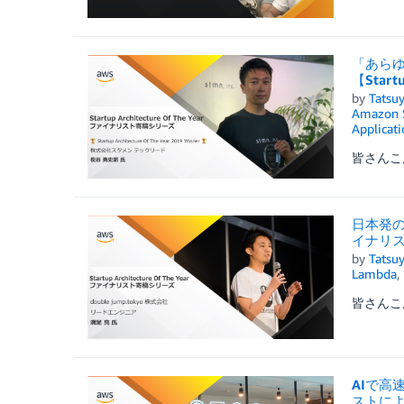
「あら
【Start
by
Tatsuy
Amazon S
Applicat
皆さんこん
日本発のブ
イナリ
by
Tatsuy
Lambda
,
皆さんこん
AIで高速
ストによ