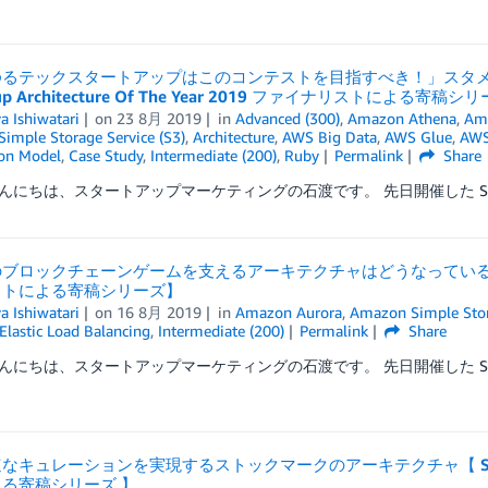
ゆるテックスタートアップはこのコンテストを目指すべき！」スタ
up Architecture Of The Year 2019 ファイナリストによる寄稿シ
a Ishiwatari
on
23 8月 2019
in
Advanced (300)
,
Amazon Athena
,
Am
imple Storage Service (S3)
,
Architecture
,
AWS Big Data
,
AWS Glue
,
AWS
ion Model
,
Case Study
,
Intermediate (200)
,
Ruby
Permalink
Share
にちは、スタートアップマーケティングの石渡です。 先日開催した Startup A
ロックチェーンゲームを支えるアーキテクチャはどうなっている？【 Startup 
ストによる寄稿シリーズ】
a Ishiwatari
on
16 8月 2019
in
Amazon Aurora
,
Amazon Simple Stor
Elastic Load Balancing
,
Intermediate (200)
Permalink
Share
にちは、スタートアップマーケティングの石渡です。 先日開催した Startup A
なキュレーションを実現するストックマークのアーキテクチャ【 Startup Arc
る寄稿シリーズ 】