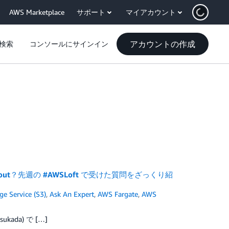
AWS Marketplace
サポート
マイアカウント
アカウントの作成
検索
コンソールにサインイン
ed out？先週の #AWSLoft で受けた質問をざっくり紹
e Service (S3)
,
Ask An Expert
,
AWS Fargate
,
AWS
ada) で […]