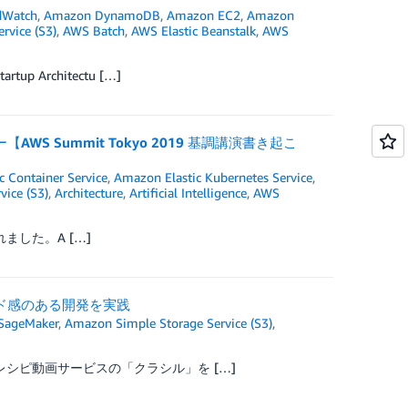
dWatch
,
Amazon DynamoDB
,
Amazon EC2
,
Amazon
rvice (S3)
,
AWS Batch
,
AWS Elastic Beanstalk
,
AWS
rchitectu […]
S Summit Tokyo 2019 基調講演書き起こ
c Container Service
,
Amazon Elastic Kubernetes Service
,
ice (S3)
,
Architecture
,
Artificial Intelligence
,
AWS
れました。A […]
ード感のある開発を実践
SageMaker
,
Amazon Simple Storage Service (S3)
,
シピ動画サービスの「クラシル」を […]