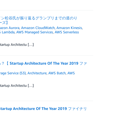
メン松谷氏が振り返るグランプリまでの道のり
リーズ】
azon Aurora
,
Amazon CloudWatch
,
Amazon Kinesis
,
 Lambda
,
AWS Managed Services
,
AWS Serverless
rchitectu […]
Architecture Of The Year 2019 ファ
age Service (S3)
,
Architecture
,
AWS Batch
,
AWS
rchitectu […]
hitecture Of The Year 2019 ファイナリ