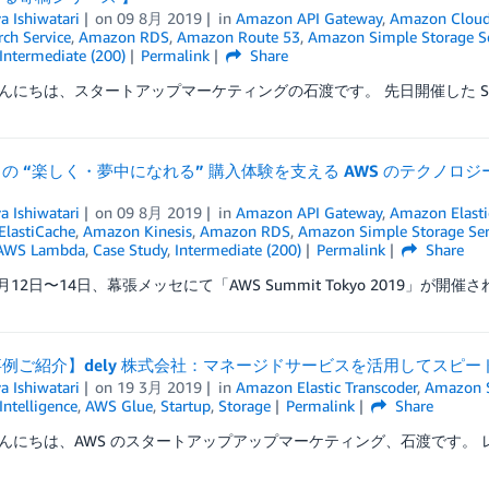
a Ishiwatari
on
09 8月 2019
in
Amazon API Gateway
,
Amazon Clou
ch Service
,
Amazon RDS
,
Amazon Route 53
,
Amazon Simple Storage Se
Intermediate (200)
Permalink
Share
にちは、スタートアップマーケティングの石渡です。 先日開催した Startup A
の “楽しく・夢中になれる” 購入体験を支える AWS のテクノロジー【AW
a Ishiwatari
on
09 8月 2019
in
Amazon API Gateway
,
Amazon Elasti
lastiCache
,
Amazon Kinesis
,
Amazon RDS
,
Amazon Simple Storage Serv
AWS Lambda
,
Case Study
,
Intermediate (200)
Permalink
Share
6月12日〜14日、幕張メッセにて「AWS Summit Tokyo 2019」が開催さ
例ご紹介】dely 株式会社：マネージドサービスを活用してスピ
a Ishiwatari
on
19 3月 2019
in
Amazon Elastic Transcoder
,
Amazon 
 Intelligence
,
AWS Glue
,
Startup
,
Storage
Permalink
Share
んにちは、AWS のスタートアップアップマーケティング、石渡です。 レ