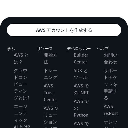
AWS アカウントを作成する
学ぶ
リソース
デベロッパー
ヘルプ
AWS と
開始方
Builder
お問い
は？
法
Center
合わせ
クラウ
トレー
SDK と
サポー
ドコン
ニング
ツール
トチケ
ピュー
ットを
AWS
AWS で
ティン
申請す
Trust
の .NET
グとは?
る
Center
AWS で
エージ
AWS
AWS ソ
の
ェンテ
re:Post
リュー
Python
ィック
ション
ナレッ
AWS で
AI とは?