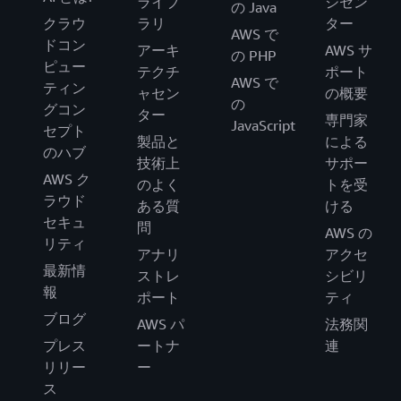
ライブ
ジセン
の Java
クラウ
ラリ
ター
AWS で
ドコン
アーキ
AWS サ
の PHP
ピュー
テクチ
ポート
AWS で
ティン
ャセン
の概要
の
グコン
ター
専門家
JavaScript
セプト
製品と
による
のハブ
技術上
サポー
AWS ク
のよく
トを受
ラウド
ある質
ける
セキュ
問
AWS の
リティ
アナリ
アクセ
最新情
ストレ
シビリ
報
ポート
ティ
ブログ
AWS パ
法務関
プレス
ートナ
連
リリー
ー
ス