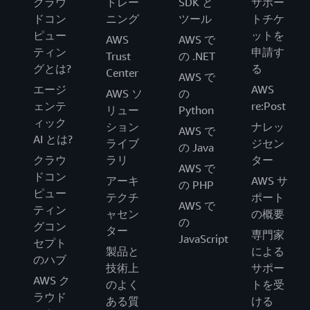
クラウ
トレー
SDK と
サポー
ドコン
ニング
ツール
トチケ
ピュー
ットを
AWS
AWS で
ティン
申請す
Trust
の .NET
グとは?
る
Center
AWS で
エージ
AWS
AWS ソ
の
ェンテ
re:Post
リュー
Python
ィック
ション
ナレッ
AWS で
AI とは?
ライブ
ジセン
の Java
クラウ
ラリ
ター
AWS で
ドコン
アーキ
AWS サ
の PHP
ピュー
テクチ
ポート
AWS で
ティン
ャセン
の概要
の
グコン
ター
専門家
JavaScript
セプト
製品と
による
のハブ
技術上
サポー
AWS ク
のよく
トを受
ラウド
ある質
ける