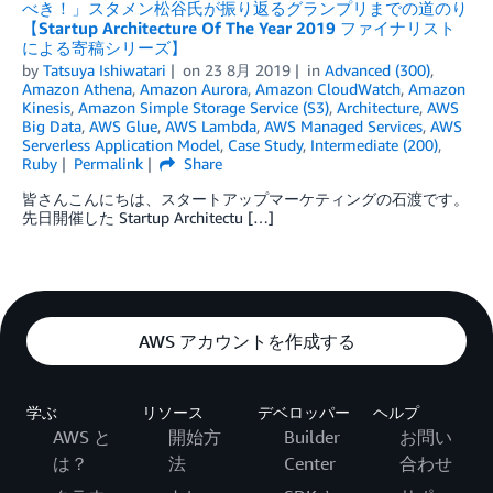
べき！」スタメン松谷氏が振り返るグランプリまでの道のり
【Startup Architecture Of The Year 2019 ファイナリスト
による寄稿シリーズ】
by
Tatsuya Ishiwatari
on
23 8月 2019
in
Advanced (300)
,
Amazon Athena
,
Amazon Aurora
,
Amazon CloudWatch
,
Amazon
Kinesis
,
Amazon Simple Storage Service (S3)
,
Architecture
,
AWS
Big Data
,
AWS Glue
,
AWS Lambda
,
AWS Managed Services
,
AWS
Serverless Application Model
,
Case Study
,
Intermediate (200)
,
Ruby
Permalink
Share
皆さんこんにちは、スタートアップマーケティングの石渡です。
先日開催した Startup Architectu […]
AWS アカウントを作成する
学ぶ
リソース
デベロッパー
ヘルプ
AWS と
開始方
Builder
お問い
は？
法
Center
合わせ