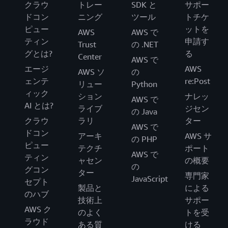
クラウ
トレー
SDK と
サポー
ドコン
ニング
ツール
トチケ
ピュー
ットを
AWS
AWS で
ティン
申請す
Trust
の .NET
グとは?
る
Center
AWS で
エージ
AWS
AWS ソ
の
ェンテ
re:Post
リュー
Python
ィック
ション
ナレッ
AWS で
AI とは?
ライブ
ジセン
の Java
クラウ
ラリ
ター
AWS で
ドコン
アーキ
AWS サ
の PHP
ピュー
テクチ
ポート
AWS で
ティン
ャセン
の概要
の
グコン
ター
専門家
JavaScript
セプト
製品と
による
のハブ
技術上
サポー
AWS ク
のよく
トを受
ラウド
ある質
ける