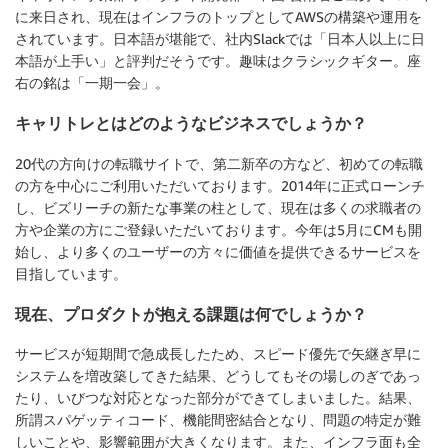
に来日され、現在はインフラのトップとしてAWSの構築や運用を
されています。日本語が堪能で、社内Slackでは「日本人以上に日
本語が上手い」と評判だそうです。趣味はクラシックギター。座
右の銘は「一期一会」。
キャリトレとはどのようなビジネスでしょうか？
20代の方向けの転職サイトで、第二新卒の方など、初めての転職
の方を中心にご利用いただいております。2014年に正式ローンチ
し、ビズリーチの新たな事業の柱として、現在は多くの求職者の
方や企業の方にご登録いただいております。今年は5月にCMも開
始し、より多くのユーザーの方々に価値を提供できるサービスを
目指しています。
現在、プロダクトが抱える課題は何でしょうか？
サービスが短期間で急成長したため、スピード優先で矢継ぎ早に
システムを増改築してきた結果、どうしてもその場しのぎであっ
たり、いびつな対応となった部分ができてしまいました。結果、
所謂スパゲッティコード、機能間密結合となり、問題の特定が難
しいことや、影響範囲が大きくなります。また、インフラ面も全