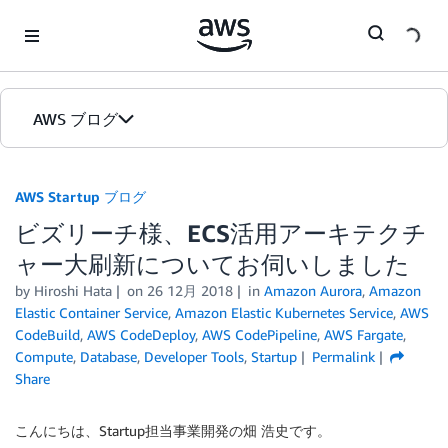
Skip to Main Content
AWS ブログ
ホーム
AWS Startup ブログ
ビズリーチ様、ECS活用アーキテクチ
カテゴリ
ャー大刷新についてお伺いしました
エディション
by
Hiroshi Hata
on
26 12月 2018
in
Amazon Aurora
,
Amazon
Elastic Container Service
,
Amazon Elastic Kubernetes Service
,
AWS
CodeBuild
,
AWS CodeDeploy
,
AWS CodePipeline
,
AWS Fargate
,
Compute
,
Database
,
Developer Tools
,
Startup
Permalink
Share
こんにちは、Startup担当事業開発の畑 浩史です。