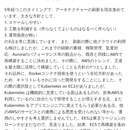
5年経つこのタイミングで、アーキテクチャーの刷新を現在進めて
います。大きな方針として、
1. スケールしやすい
2. 工数を削減する（作らなくてよいものはなるべく作らない）
3. 運用負荷が軽い
の3点を常に意識しています。 また、刷新の際に他クラウドの利用
も検討しましたが、これまでの経験の蓄積、権限管理、監査対
応、Auroraのパフォーマンス等の観点から、既存と同様にAWSで
再構築することに決めました。その際に、AWSのトレンド、王道
を最大限に活用して構築していくことも方針の1つとしました。
それ以外に、Dockerコンテナ技術を使うという全社方針があった
ため、キャリトレもそれに沿った開発をすることにしました。そ
の際の選択肢としてKubernetes on EC2がありましたが、
Kubernetes は機能的に充実している面はあるものの、折角AWSを
利用しているのに自分たちで管理することが増えすぎる点、また
Kubernetes をアプリエンジニアに覚えてもらう必要がある点、他
のAWSのサービスとの連携による恩恵を受けられない等から、運
用のしやすさを考え選択しませんでした。EKSは東京リージョンの
ローンチがまだなので、見送りました。結果、ECSで再構築を進め