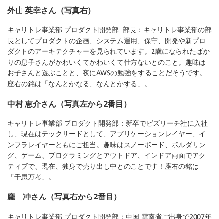
外山 英幸さん（写真右）
キャリトレ事業部 プロダクト開発部 部長：キャリトレ事業部の部
長としてプロダクトの企画、システム運用、保守、開発や新プロ
ダクトのアーキテクチャーを見られています。2歳になられたばか
りの息子さんがかわいくてかわいくて仕方ないとのこと。趣味は
お子さんと遊ぶことと、夜にAWSの勉強をすることだそうです。
座右の銘は「なんとかなる、なんとかする」。
中村 恵介さん（写真左から2番目）
キャリトレ事業部 プロダクト開発部：新卒でビズリーチ社に入社
し、現在はテックリードとして、アプリケーションレイヤー、イ
ンフラレイヤーともにご担当。趣味はスノーボード、ボルダリン
グ、ゲーム、プログラミングとアウトドア、インドア両面でアク
ティブで、現在、独身で売り出し中とのことです！座右の銘は
「千思万考」。
龐 冲さん（写真右から2番目）
キャリトレ事業部 プロダクト開発部：中国 雲南省ご出身で2007年