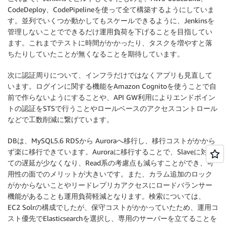
CodeDeploy、CodePipelineを使って全て構築するようにしていま
す。並列でいくつか動かしてもスケールできるように、Jenkinsを
管理しないことでできるだけ運用負荷を下げることを目指してい
ます。これまでテストに時間がかかったり、タスクを増やすと落
ちたりしていたことが無くなることを期待しています。
次に認証周りについて、インフラだけではなくアプリも見直して
います。ログインに関する機能をAmazon Cognitoを使うことで自
前で作らないようにすることや、API GW利用によりエンドポイン
トの認証をSTSで行うことやロールベースのアクセスコントロール
などで工数削減に繋げています。
DBは、MySQL5.6 RDSから Auroraへ移行し、移行コストがかから
ず楽に移行できています。Auroraに移行することで、Slaveに対し
ての遅延が少なくなり、Read系の考慮点も減らすことができ、可
用性の面でのメリットが大きいです。また、カラム追加のロック
がかからないことやリードレプリカアクセスにロードバランサー
機能があることも運用負荷軽減となります。検索については、
EC2 Solrの構成でしたが、保守コストがかかっていたため、運用コ
スト優先でElasticsearchを選択し、専用のサーバーを立てることを