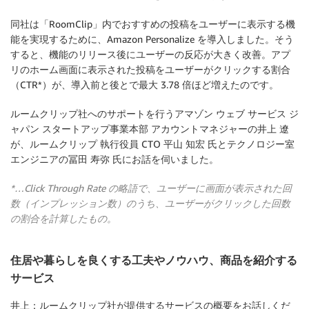
同社は「RoomClip」内でおすすめの投稿をユーザーに表示する機
能を実現するために、Amazon Personalize を導入しました。そう
すると、機能のリリース後にユーザーの反応が大きく改善。アプ
リのホーム画面に表示された投稿をユーザーがクリックする割合
（CTR*）が、導入前と後とで最大 3.78 倍ほど増えたのです。
ルームクリップ社へのサポートを行うアマゾン ウェブ サービス ジ
ャパン スタートアップ事業本部 アカウントマネジャーの井上 遼
が、ルームクリップ 執行役員 CTO 平山 知宏 氏とテクノロジー室
エンジニアの冨田 寿弥 氏にお話を伺いました。
*…Click Through Rate の略語で、ユーザーに画面が表示された回
数（インプレッション数）のうち、ユーザーがクリックした回数
の割合を計算したもの。
住居や暮らしを良くする工夫やノウハウ、商品を紹介する
サービス
井上：ルームクリップ社が提供するサービスの概要をお話しくだ