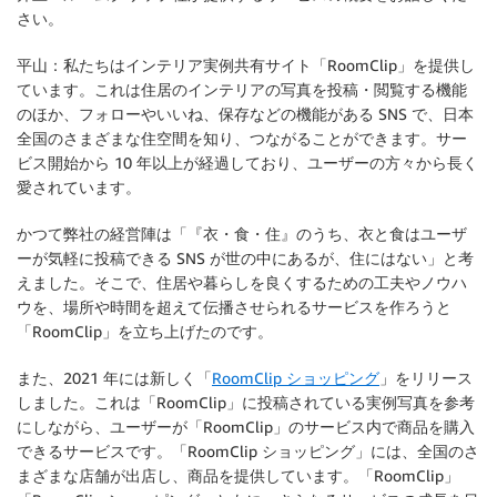
さい。
平山：私たちはインテリア実例共有サイト「RoomClip」を提供し
ています。これは住居のインテリアの写真を投稿・閲覧する機能
のほか、フォローやいいね、保存などの機能がある SNS で、日本
全国のさまざまな住空間を知り、つながることができます。サー
ビス開始から 10 年以上が経過しており、ユーザーの方々から長く
愛されています。
かつて弊社の経営陣は「『衣・食・住』のうち、衣と食はユーザ
ーが気軽に投稿できる SNS が世の中にあるが、住にはない」と考
えました。そこで、住居や暮らしを良くするための工夫やノウハ
ウを、場所や時間を超えて伝播させられるサービスを作ろうと
「RoomClip」を立ち上げたのです。
また、2021 年には新しく「
RoomClip ショッピング
」をリリース
しました。これは「RoomClip」に投稿されている実例写真を参考
にしながら、ユーザーが「RoomClip」のサービス内で商品を購入
できるサービスです。「RoomClip ショッピング」には、全国のさ
まざまな店舗が出店し、商品を提供しています。「RoomClip」