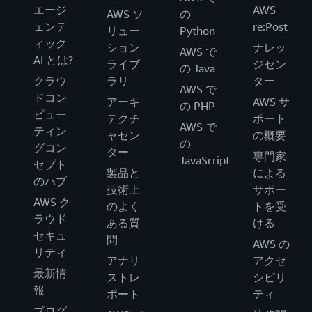
エージ
AWS
AWS ソ
の
ェンテ
re:Post
リュー
Python
ィック
ション
ナレッ
AWS で
AI とは?
ライブ
ジセン
の Java
クラウ
ラリ
ター
AWS で
ドコン
アーキ
AWS サ
の PHP
ピュー
テクチ
ポート
AWS で
ティン
ャセン
の概要
の
グコン
ター
専門家
JavaScript
セプト
製品と
による
のハブ
技術上
サポー
AWS ク
のよく
トを受
ラウド
ある質
ける
セキュ
問
AWS の
リティ
アナリ
アクセ
最新情
ストレ
シビリ
報
ポート
ティ
ブログ