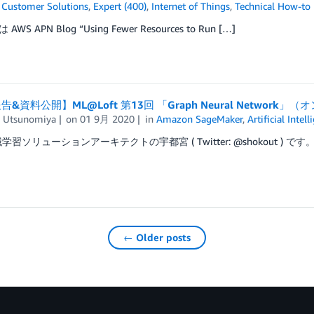
,
Customer Solutions
,
Expert (400)
,
Internet of Things
,
Technical How-to
WS APN Blog “Using Fewer Resources to Run […]
&資料公開】ML@Loft 第13回 「Graph Neural Network
 Utsunomiya
on
01 9月 2020
in
Amazon SageMaker
,
Artificial Intel
械学習ソリューションアーキテクトの宇都宮 ( Twitter: @shokout ) です
← Older posts