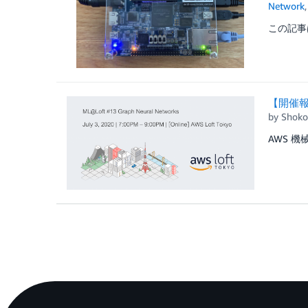
Network
この記事は A
【開催報告
by
Shoko
AWS 機