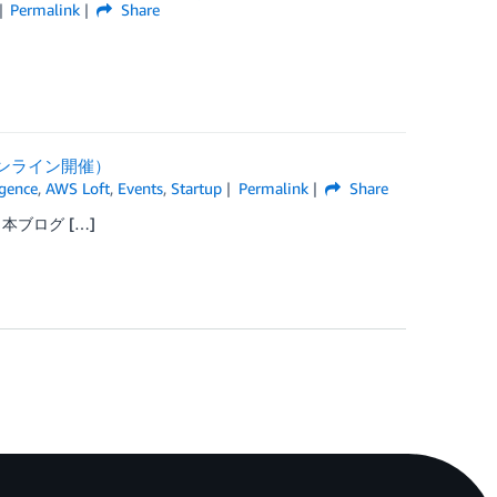
Permalink
Share
」（オンライン開催）
ligence
,
AWS Loft
,
Events
,
Startup
Permalink
Share
。本ブログ […]