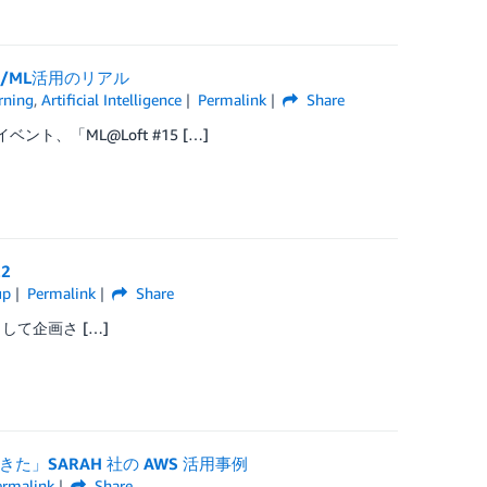
M/ML活用のリアル
rning
,
Artificial Intelligence
Permalink
Share
、「ML@Loft #15 […]
2
up
Permalink
Share
として企画さ […]
きた」SARAH 社の AWS 活用事例
ermalink
Share