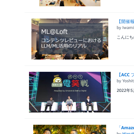
【開催報
by
Iwami
こんにち
【ACC 
by
Yoshit
2022年
「Amaz
by
Hiroa