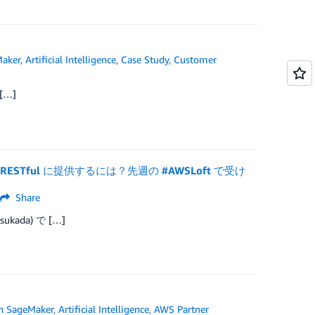
aker
,
Artificial Intelligence
,
Case Study
,
Customer
[…]
を RESTful に提供するには？先週の #AWSLoft で受け
Share
ada) で […]
 SageMaker
,
Artificial Intelligence
,
AWS Partner