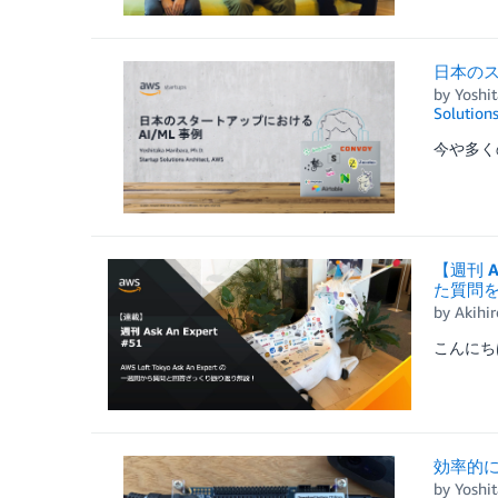
日本のス
by
Yoshit
Solution
今や多くのス
【週刊 A
た質問
by
Akihi
こんにちは
効率的に
by
Yoshit