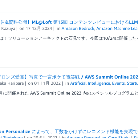
告&資料公開】ML@Loft 第15回 コンテンツレビューにおけるLL
 Kazuya
on
17 12月 2024
in
Amazon Bedrock
,
Amazon Machine Lea
は！ソリューションアーキテクトの石見です。今回は10/24に開催したイベント
ブロンズ受賞】写真で一言ボケて電笑戦 / AWS Summit Online 202
aka Haribara
on
01 11月 2022
in
Artificial Intelligence
,
Events
,
Start
5月に開催された AWS Summit Online 2022 内のスペシャルプログラム
on Personalize によって、工数をかけずにレコメンド機能を実現で
ki Tontokoro
on
29 6月 2022
in
Amazon Personalize
,
Case Study
P