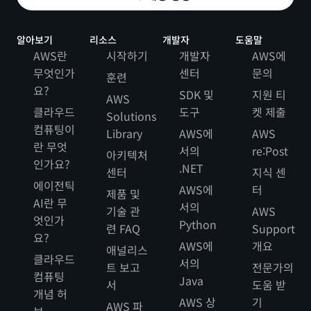
알아보기
리소스
개발자
도움말
AWS란
시작하기
개발자
AWS에
무엇인가
센터
문의
훈련
요?
SDK 및
지원 티
AWS
클라우드
도구
켓 제출
Solutions
컴퓨팅이
Library
AWS에
AWS
란 무엇
서의
re:Post
아키텍처
인가요?
.NET
센터
지식 센
에이전틱
AWS에
터
제품 및
AI란 무
서의
기술 관
AWS
엇인가
Python
련 FAQ
Support
요?
AWS에
개요
애널리스
클라우드
서의
트 보고
전문가의
컴퓨팅
Java
서
도움 받
개념 허
AWS 상
기
AWS 파
브