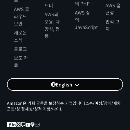
의 PHP
트너
AWS 접
AWS 클
AWS 상
근성
AWS의
라우드
의
포용, 다
법적 고
보안
JavaScript
양성, 평
지
새로운
등
소식
블로그
보도 자
료
English
Amazon은 기회 균등을 보장하는 기업입니다(소수/여성/장애/재향
군인/성 정체성/성적 지향/나이).