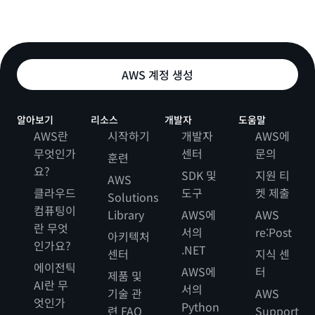
AWS 계정 생성
알아보기
리소스
개발자
도움말
AWS란
시작하기
개발자
AWS에
무엇인가
센터
문의
훈련
요?
SDK 및
지원 티
AWS
클라우드
도구
켓 제출
Solutions
컴퓨팅이
Library
AWS에
AWS
란 무엇
서의
re:Post
아키텍처
인가요?
.NET
센터
지식 센
에이전틱
AWS에
터
제품 및
AI란 무
서의
기술 관
AWS
엇인가
Python
련 FAQ
Support