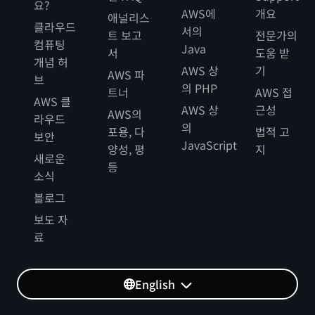
요?
AWS에
개요
애널리스
클라우드
서의
트 보고
전문가의
컴퓨팅
Java
서
도움 받
개념 허
AWS 상
기
AWS 파
브
의 PHP
트너
AWS 접
AWS 클
AWS 상
근성
AWS의
라우드
의
포용, 다
법적 고
보안
JavaScript
양성, 평
지
새로운
등
소식
블로그
보도 자
료
English