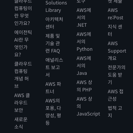
클라우드
도구
켓 제출
Solutions
컴퓨팅이
Library
AWS에
AWS
란 무엇
서의
re:Post
아키텍처
인가요?
.NET
센터
지식 센
에이전틱
AWS에
터
제품 및
AI란 무
서의
기술 관
AWS
엇인가
Python
련 FAQ
Support
요?
AWS에
개요
애널리스
클라우드
서의
트 보고
전문가의
컴퓨팅
Java
서
도움 받
개념 허
AWS 상
기
AWS 파
브
의 PHP
트너
AWS 접
AWS 클
AWS 상
근성
AWS의
라우드
의
포용, 다
법적 고
보안
JavaScript
양성, 평
지
새로운
등
소식