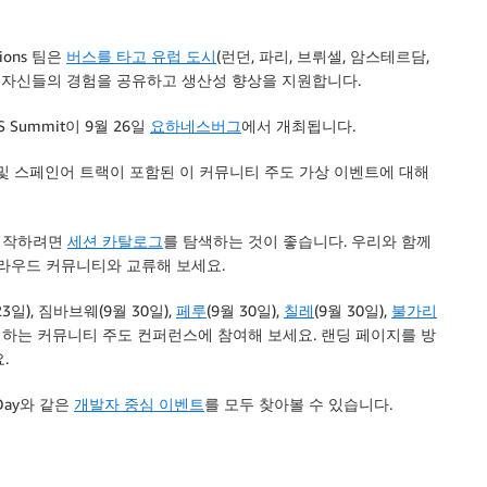
ations 팀은
버스를 타고 유럽 도시
(런던, 파리, 브뤼셀, 암스테르담,
며 자신들의 경험을 공유하고 생산성 향상을 지원합니다.
 Summit이 9월 26일
요하네스버그
에서 개최됩니다.
어 및 스페인어 트랙이 포함된 이 커뮤니티 주도 가상 이벤트에 대해
을 시작하려면
세션 카탈로그
를 탐색하는 것이 좋습니다. 우리와 함께
클라우드 커뮤니티와 교류해 보세요.
23일), 짐바브웨(9월 30일),
페루
(9월 30일),
칠레
(9월 30일),
불가리
 주최하는 커뮤니티 주도 컨퍼런스에 참여해 보세요. 랜딩 페이지를 방
.
vDay와 같은
개발자 중심 이벤트
를 모두 찾아볼 수 있습니다.