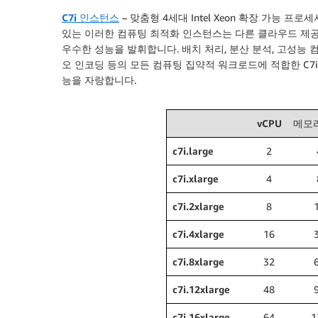
C7i 인스턴스
– 맞춤형 4세대 Intel Xeon 확장 가능 프로세
있는 이러한 컴퓨팅 최적화 인스턴스는 다른 클라우드 제공업체
우수한 성능을 발휘합니다. 배치 처리, 분산 분석, 고성능 컴
오 인코딩 등의 모든 컴퓨팅 집약적 워크로드에 적합한 C7i
능을 자랑합니다.
vCPU
메모리
c7i.large
2
c7i.xlarge
4
c7i.2xlarge
8
c7i.4xlarge
16
c7i.8xlarge
32
c7i.12xlarge
48
c7i.16xlarge
64
1