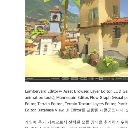
Lumberyard Editor는 Asset Browser, Layer Editor, LOD Gene
animation tools), Mannequin Editor, Flow Graph (visual p
Editor, Terrain Editor , Terrain Texture Layers Editor, Part
Editor, Database View, UI Editor를 포함한 제품
게임에 추가 기능으로서 선택된 모듈 양식을 추가하기 위해 