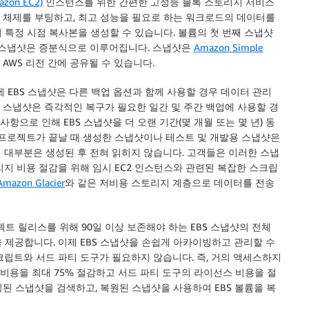
azon EC2)
인스턴스를 위한 간편한 고성능 블록 스토리지 서비스
운영 체제를 부팅하고, 최고 성능을 필요로 하는 워크로드의 데이터를
의 특정 시점 복사본을 생성할 수 있습니다. 볼륨의 첫 번째 스냅샷
속 스냅샷은 증분식으로 이루어집니다. 스냅샷은
Amazon Simple
 AWS 리전 간에 공유될 수 있습니다.
 EBS 스냅샷은 다른 백업 옵션과 함께 사용할 경우 데이터 관리
에 스냅샷은 즉각적인 복구가 필요한 일간 및 주간 백업에 사용할 경
항으로 인해 EBS 스냅샷을 더 오랜 기간(몇 개월 또는 몇 년) 동
 프로젝트가 끝날 때 생성한 스냅샷이나 테스트 및 개발용 스냅샷은
 대부분은 생성된 후 전혀 읽히지 않습니다. 고객들은 이러한 스냅
지 비용 절감을 위해 임시 EC2 인스턴스와 관련된 복잡한 스크립
Amazon Glacier
와 같은 저비용 스토리지 계층으로 데이터를 전송
젝트 릴리스를 위해 90일 이상 보존해야 하는 EBS 스냅샷의 전체
 제공합니다. 이제 EBS 스냅샷을 손쉽게 아카이빙하고 관리할 수
크립트와 서드 파티 도구가 필요하지 않습니다. 즉, 거의 액세스하지
비용을 최대 75% 절감하고 서드 파티 도구의 라이선스 비용을 절
빙된 스냅샷을 검색하고, 복원된 스냅샷을 사용하여 EBS 볼륨을 복