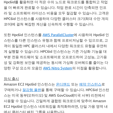
Hpc6id를 활용하면 더 적은 수의 노드로 워크로드를 통합하고 작업
을 더 빠르게 완료할 수 있습니다. 작업 완료 시간이 단축되면 인프
라 및 소프트웨어 라이선스 비용을 모두 절감할 수 있습니다. 고객은
HPC6id 인스턴스를 사용하여 다양한 클러스터 크기(최대 수만 개의
코어)에 걸쳐 복잡한 계산을 신속하게 수행할 수 있습니다.
또한 Hpc6id 인스턴스를
AWS ParallelCluster
에 사용하여 Hpc6id 인
스턴스를 다른 인스턴스 유형과 함께 프로비저닝할 수 있으므로, 고
객이 동일한 HPC 클러스터 내에서 다양한 워크로드 유형을 유연하
게 실행할 수 있습니다. HPC6id 인스턴스는 기존 가상화 기능을 대
부분 전용 하드웨어 및 소프트웨어로 오프로드하여 고성능, 고가용
성 및 강화된 보안을 제공하는 동시에 가상화 오버헤드를 줄이는 다
양한 구성 요소의 모음인
AWS Nitro System
의 이점을 활용합니다.
정식 출시
Amazon EC2 Hpc6id 인스턴스는
온디맨드
또는
예약 인스턴스
로
구매하거나
절감형 플랜
을 통해 구매할 수 있습니다. HPC6id 인스턴
스는 미국 동부(오하이오) 및 AWS GovCloud(미국 서부) 리전에서
사용할 수 있습니다. 긴밀하게 결합된 워크로드에 맞추어 Amazon
EC2 Hpc6id 인스턴스 네트워킹을 최적화하려면, 단일 가용 영역 내
에서 클러스터 배치 그룹을 사용합니다.