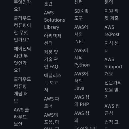
무엇인가
센터
문의
훈련
요?
SDK 및
지원 티
AWS
클라우드
도구
켓 제출
Solutions
컴퓨팅이
Library
AWS에
AWS
란 무엇
서의
re:Post
아키텍처
인가요?
.NET
센터
지식 센
에이전틱
AWS에
터
제품 및
AI란 무
서의
기술 관
AWS
엇인가
Python
련 FAQ
Support
요?
AWS에
개요
애널리스
클라우드
서의
트 보고
전문가의
컴퓨팅
Java
서
도움 받
개념 허
AWS 상
기
AWS 파
브
의 PHP
트너
AWS 접
AWS 클
AWS 상
근성
AWS의
라우드
의
포용, 다
법적 고
보안
JavaScript