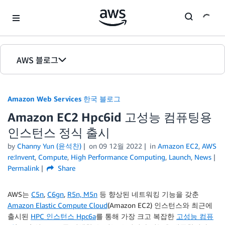
Skip to Main Content
AWS 블로그
홈
Amazon Web Services 한국 블로그
에디션
Amazon EC2 Hpc6id 고성능 컴퓨팅용
인스턴스 정식 출시
by
Channy Yun (윤석찬)
on
09 12월 2022
in
Amazon EC2
,
AWS
re:Invent
,
Compute
,
High Performance Computing
,
Launch
,
News
Permalink
Share
AWS는
C5n
,
C6gn
,
R5n, M5n
등 향상된 네트워킹 기능을 갖춘
Amazon Elastic Compute Cloud
(Amazon EC2) 인스턴스와 최근에
출시된
HPC 인스턴스 Hpc6a
를 통해 가장 크고 복잡한
고성능 컴퓨