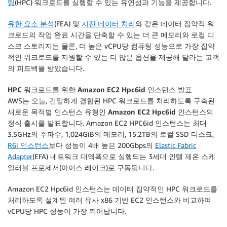
팅
(HPC) 워크로드를 실행할 수 있는 유연성과 기능을 제공합니다.
유한 요소 분석
(FEA) 및
지진 데이터 처리
와 같은 데이터 집약적 워
크로드의 작업 완료 시간을 단축할 수 있는 더 큰 메모리와 로컬 디
스크 스토리지는 물론, 더 높은 vCPU당 컴퓨팅 성능으로 가장 집약
적인 워크로드를 지원할 수 있는 더 많은 옵션을 제공해 달라는 고객
의 피드백을 받았습니다.
HPC 워크로드를 위한 Amazon EC2 Hpc6id 인스턴스 발표
AWS는 오늘, 긴밀하게 결합된 HPC 워크로드를 처리하도록 구축된
새로운 목적별 인스턴스 유형인
Amazon EC2 Hpc6id 인스턴스
의
정식 출시를 발표합니다. Amazon EC2 HPC6id 인스턴스는 최대
3.5GHz의 주파수, 1,024GiB의 메모리, 15.2TB의 로컬 SSD 디스크,
R6i 인스턴스
보다 성능이 4배 높은 200Gbps의
Elastic Fabric
Adapter
(EFA) 네트워크 대역폭으로 실행되는 3세대 인텔 제온 스케
일러블 프로세서(아이스 레이크)로 구동됩니다.
Amazon EC2 Hpc6id 인스턴스는 데이터 집약적인 HPC 워크로드를
처리하도록 설계된 여러 유사 x86 기반 EC2 인스턴스와 비교하여
vCPU당 HPC 성능이 가장 뛰어납니다.