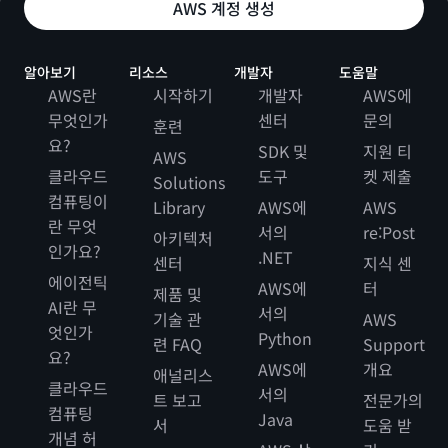
AWS 계정 생성
알아보기
리소스
개발자
도움말
AWS란
시작하기
개발자
AWS에
무엇인가
센터
문의
훈련
요?
SDK 및
지원 티
AWS
클라우드
도구
켓 제출
Solutions
컴퓨팅이
Library
AWS에
AWS
란 무엇
서의
re:Post
아키텍처
인가요?
.NET
센터
지식 센
에이전틱
AWS에
터
제품 및
AI란 무
서의
기술 관
AWS
엇인가
Python
련 FAQ
Support
요?
AWS에
개요
애널리스
클라우드
서의
트 보고
전문가의
컴퓨팅
Java
서
도움 받
개념 허