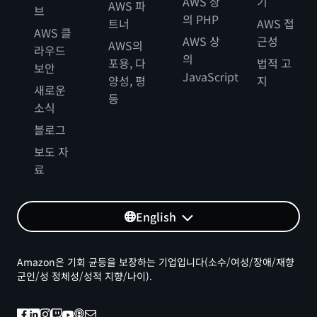
AWS 상
기
AWS 파
브
의 PHP
트너
AWS 접
AWS 클
AWS 상
근성
AWS의
라우드
의
포용, 다
법적 고
보안
JavaScript
양성, 평
지
새로운
등
소식
블로그
보도 자
료
English
Amazon은 기회 균등을 보장하는 기업입니다(소수/여성/장애/재향
군인/성 정체성/성적 지향/나이).