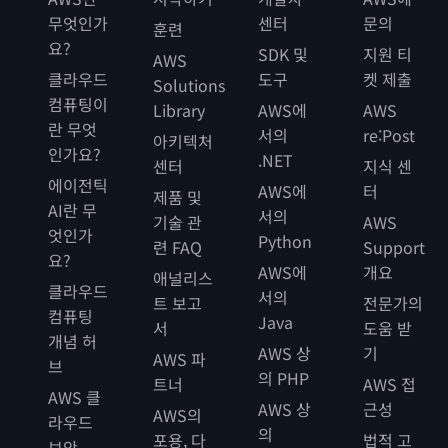
무엇인가
센터
문의
훈련
요?
SDK 및
지원 티
AWS
클라우드
도구
켓 제출
Solutions
컴퓨팅이
Library
AWS에
AWS
란 무엇
서의
re:Post
아키텍처
인가요?
.NET
센터
지식 센
에이전틱
AWS에
터
제품 및
AI란 무
서의
기술 관
AWS
엇인가
Python
련 FAQ
Support
요?
AWS에
개요
애널리스
클라우드
서의
트 보고
전문가의
컴퓨팅
Java
서
도움 받
개념 허
AWS 상
기
AWS 파
브
의 PHP
트너
AWS 접
AWS 클
AWS 상
근성
AWS의
라우드
의
포용, 다
법적 고
보안