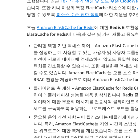
표했습니다. 최근
18개의 추가 엔진 및 노드 수준 CloudWa
습니다. 또한 하나 이상의 특정 ElastiCache 리소스에 대한
당할 수 있도록
리소스 수준 권한 정책
에 대한 지원을 추가
오늘
Amazon ElastiCache for Redis
에 대한
Redis 6
호환성
ElastiCache for Redis에 다음과 같은 몇 가지 새롭고 
관리형 역할 기반 액세스 제어
– Amazon ElastiCach
를 설정하는 데 사용할 수 있는 사용자 및 사용자 그룹
이션이 서로의 데이터에 액세스하지 않고도 동일한 Re
텍처를 간소화할 수 있습니다. 또한 세분화된 액세스 제
할 수도 있습니다. Amazon ElastiCache는 오픈 소
RBAC 환경을 제공하므로 여러 Amazon ElastiCach
클라이언트 측 캐싱
– Amazon ElastiCache for
하여 애플리케이션 성능을 더욱 향상시킵니다. Redi
데이터에 대한 무효화 메시지를 전송하여 클라이언트 측 
세트를 구독하도록 허용하는 브로드캐스트 모드를 활용
중요한 운영 개선 사항
– 이 릴리스에는 애플리케이션 
니다. 특히, Amazon ElastiCache는 지연 시간과
는 워크로드에 대한 복제를 개선했습니다. 오픈 소스 R
즘이 개선되었으며 다양한 버그 수정이 포함됩니다.