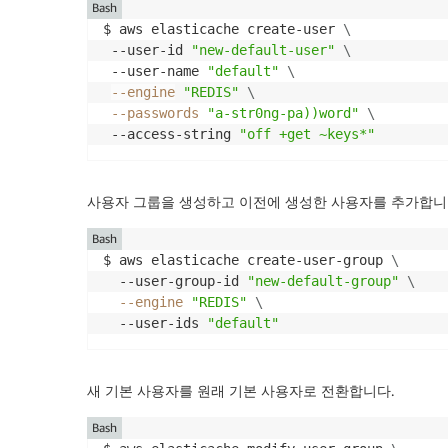
Bash
$ aws elasticache create-user 
\
 --user-id 
"new-default-user"
\
 --user-name 
"default"
\
--engine
"REDIS"
\
--passwords
"a-str0ng-pa))word"
\
 --access-string 
"off +get ~keys*"
사용자 그룹을 생성하고 이전에 생성한 사용자를 추가합니
Bash
$ aws elasticache create-user-group 
\
  --user-group-id 
"new-default-group"
\
--engine
"REDIS"
\
  --user-ids 
"default"
새 기본 사용자를 원래 기본 사용자로 전환합니다.
Bash