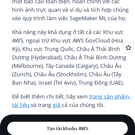
một báo cáo toàn diện, hoàn chỉnh với các
hình ảnh trực quan và ví dụ và tích hợp chúng
vào quy trình làm việc SageMaker ML của họ.
Khả năng này khả dụng ở tất cả các Khu vực
AWS, ngoại trừ Khu vực AWS GovCloud (Hoa
Kỳ), Khu vực Trung Quốc, Châu Á Thái Bình
Dương (Hyderabad), Châu Á Thái Bình Dương
(Melbourne), Tây Canada (Calgary), Châu Âu
(Zurich), Châu Âu (Stockholm), Châu Âu (Tây
Ban Nha), Israel (Tel Aviv), Trung Đông (UAE).
Để biết thêm chi tiết, hãy xem
trang sản phẩm,
tài liệu
và trang
giá
cả của chúng tôi.
Tạo tài khoản AWS