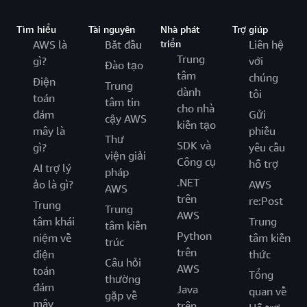
Tìm hiểu
Tài nguyên
Nhà phát
Trợ giúp
AWS là
Bắt đầu
triển
Liên hệ
Trung
gì?
với
Đào tạo
tâm
chúng
Điện
Trung
dành
tôi
toán
tâm tin
cho nhà
đám
Gửi
cậy AWS
kiến tạo
mây là
phiếu
Thư
SDK và
gì?
yêu cầu
viện giải
Công cụ
hỗ trợ
AI trợ lý
pháp
.NET
ảo là gì?
AWS
AWS
trên
re:Post
Trung
Trung
AWS
tâm khái
Trung
tâm kiến
Python
niệm về
tâm kiến
trúc
trên
điện
thức
Câu hỏi
AWS
toán
Tổng
thường
đám
Java
quan về
gặp về
mây
trên