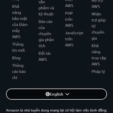
Hỗ trợ
sản
AWS
Khả
AWS
phẩm và
năng
PHP
kỹ thuật
Nhận
bảo mật
trên
trợ giúp
Báo cáo
của Đám
AWS
từ
của
mây
chuyên
JavaScript
chuyên
AWS
gia
trên
gia phân
Thông
AWS
tích
Khả
tin mới
năng
Đối tác
Blog
truy cập
AWS
AWS
Thông
cáo báo
Pháp lý
chí
English
Amazon là nhà tuyển dung mang lại cơ hội làm việc bình đẳng: