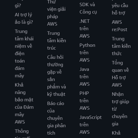
Thư
SDK và
gì?
yêu cầu
viện giải
Công cụ
hỗ trợ
AI trợ lý
pháp
.NET
ảo là gì?
AWS
AWS
trên
re:Post
Trung
Trung
AWS
tâm khái
Trung
tâm kiến
Python
niệm về
tâm kiến
trúc
trên
điện
thức
Câu hỏi
AWS
toán
Tổng
thường
đám
Java
quan về
gặp về
mây
trên
Hỗ trợ
sản
AWS
Khả
AWS
phẩm và
năng
PHP
kỹ thuật
Nhận
bảo mật
trên
trợ giúp
Báo cáo
của Đám
AWS
từ
của
mây
chuyên
JavaScript
chuyên
AWS
gia
trên
gia phân
Thông
AWS
tích
Khả