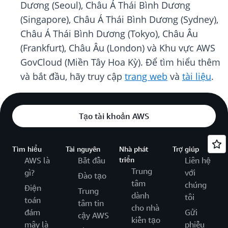
Dương (Seoul), Châu Á Thái Bình Dương
(Singapore), Châu Á Thái Bình Dương (Sydney),
Châu Á Thái Bình Dương (Tokyo), Châu Âu
(Frankfurt), Châu Âu (London) và Khu vực AWS
GovCloud (Miền Tây Hoa Kỳ). Để tìm hiểu thêm
và bắt đầu, hãy truy cập
trang web
và
tài liệu
.
Tạo tài khoản AWS
Tìm hiểu
Tài nguyên
Nhà phát
Trợ giúp
AWS là
Bắt đầu
triển
Liên hệ
Trung
gì?
với
Đào tạo
tâm
chúng
Điện
Trung
dành
tôi
toán
tâm tin
cho nhà
đám
Gửi
cậy AWS
kiến tạo
mây là
phiếu