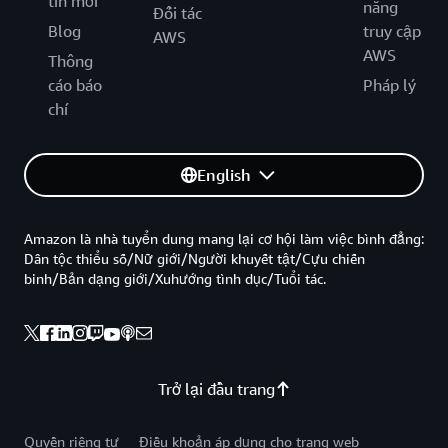
tin mới
năng
Đối tác
Blog
truy cập
AWS
AWS
Thông
cáo báo
Pháp lý
chí
English
Amazon là nhà tuyển dung mang lại cơ hội làm việc bình đẳng:
Dân tộc thiểu số/Nữ giới/Người khuyết tật/Cựu chiến
binh/Bản dạng giới/Xuhướng tình dục/Tuổi tác.
Trở lại đầu trang
Quyền riêng tư
Điều khoản áp dụng cho trang web