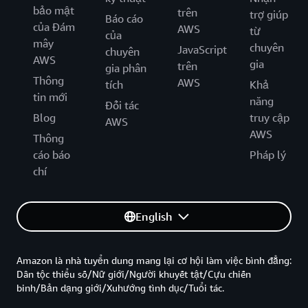
bảo mật
trên
trợ giúp
Báo cáo
của Đám
AWS
từ
của
mây
chuyên
JavaScript
chuyên
AWS
gia
trên
gia phân
Thông
AWS
tích
Khả
tin mới
năng
Đối tác
Blog
truy cập
AWS
AWS
Thông
cáo báo
Pháp lý
chí
English
Amazon là nhà tuyển dung mang lại cơ hội làm việc bình đẳng:
Dân tộc thiểu số/Nữ giới/Người khuyết tật/Cựu chiến
binh/Bản dạng giới/Xuhướng tình dục/Tuổi tác.