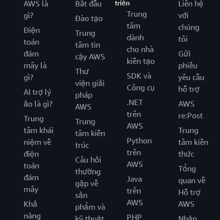
AWS là
Bắt đầu
triển
Liên hệ
Trung
gì?
với
Đào tạo
tâm
chúng
Điện
Trung
dành
tôi
toán
tâm tin
cho nhà
đám
Gửi
cậy AWS
kiến tạo
mây là
phiếu
Thư
SDK và
gì?
yêu cầu
viện giải
Công cụ
hỗ trợ
AI trợ lý
pháp
.NET
ảo là gì?
AWS
AWS
trên
re:Post
Trung
Trung
AWS
tâm khái
Trung
tâm kiến
Python
niệm về
tâm kiến
trúc
trên
điện
thức
Câu hỏi
AWS
toán
Tổng
thường
đám
Java
quan về
gặp về
mây
trên
Hỗ trợ
sản
AWS
Khả
AWS
phẩm và
năng
PHP
kỹ thuật
Nhận