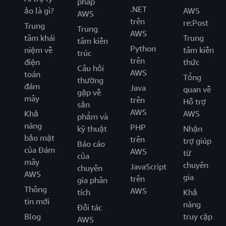
pháp
.NET
ảo là gì?
AWS
AWS
trên
re:Post
Trung
Trung
AWS
tâm khái
Trung
tâm kiến
Python
niệm về
tâm kiến
trúc
trên
điện
thức
Câu hỏi
AWS
toán
Tổng
thường
đám
Java
quan về
gặp về
mây
trên
Hỗ trợ
sản
AWS
Khả
AWS
phẩm và
năng
PHP
kỹ thuật
Nhận
bảo mật
trên
trợ giúp
Báo cáo
của Đám
AWS
từ
của
mây
chuyên
JavaScript
chuyên
AWS
gia
trên
gia phân
Thông
AWS
tích
Khả
tin mới
năng
Đối tác
Blog
truy cập
AWS