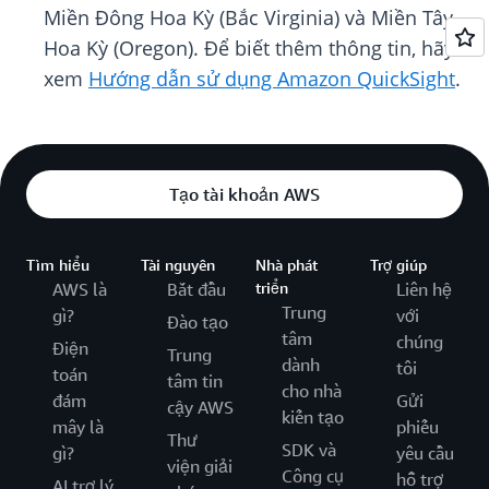
Miền Đông Hoa Kỳ (Bắc Virginia) và Miền Tây
Hoa Kỳ (Oregon). Để biết thêm thông tin, hãy
xem
Hướng dẫn sử dụng Amazon QuickSight
.
Tạo tài khoản AWS
Tìm hiểu
Tài nguyên
Nhà phát
Trợ giúp
AWS là
Bắt đầu
triển
Liên hệ
Trung
gì?
với
Đào tạo
tâm
chúng
Điện
Trung
dành
tôi
toán
tâm tin
cho nhà
đám
Gửi
cậy AWS
kiến tạo
mây là
phiếu
Thư
SDK và
gì?
yêu cầu
viện giải
Công cụ
hỗ trợ
AI trợ lý