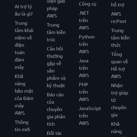
viện giải
Công cụ
hỗ trợ
AI trợ lý
pháp
.NET
ảo là gì?
AWS
AWS
trên
re:Post
Trung
Trung
AWS
tâm khái
Trung
tâm kiến
Python
niệm về
tâm kiến
trúc
trên
điện
thức
Câu hỏi
AWS
toán
Tổng
thường
đám
Java
quan về
gặp về
mây
trên
Hỗ trợ
sản
AWS
Khả
AWS
phẩm và
năng
PHP
kỹ thuật
Nhận
bảo mật
trên
trợ giúp
Báo cáo
của Đám
AWS
từ
của
mây
chuyên
JavaScript
chuyên
AWS
gia
trên
gia phân
Thông
AWS
tích
Khả
tin mới
năng
Đối tác