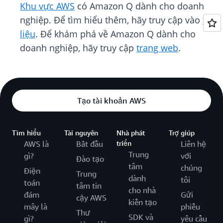
Khu vực AWS
có Amazon Q dành cho doanh
nghiệp. Để tìm hiểu thêm, hãy truy cập vào
tài
liệu
. Để khám phá về Amazon Q dành cho
doanh nghiệp, hãy truy cập
trang web
.
Tạo tài khoản AWS
Tìm hiểu
Tài nguyên
Nhà phát
Trợ giúp
AWS là
Bắt đầu
triển
Liên hệ
Trung
gì?
với
Đào tạo
tâm
chúng
Điện
Trung
dành
tôi
toán
tâm tin
cho nhà
đám
Gửi
cậy AWS
kiến tạo
mây là
phiếu
Thư
SDK và
gì?
yêu cầu