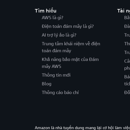
Tìm hiểu
Tài 
AWS là gì?
Bắ
Điện toán đám mây là gì?
Đà
AI trợ lý ảo là gì?
Tr
Trung tâm khái niệm về điện
Th
toán đám mây
Tr
Khả năng bảo mật của Đám
Câ
mây AWS
ph
Thông tin mới
Bá
Blog
tíc
Thông cáo báo chí
Đố
Amazon là nhà tuyển dung mang lại cơ hội làm viê