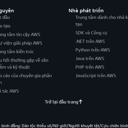
nguyên
Nhà phát triển
t đầu
Trung tâm dành cho nhà k
tạo
o tạo
SDK và Công cụ
ung tâm tin cậy AWS
.NET trên AWS
ư viện giải pháp AWS
Python trên AWS
ung tâm kiến trúc
Java trên AWS
u hỏi thường gặp về sản
ẩm và kỹ thuật
PHP trên AWS
o cáo của chuyên gia phân
JavaScript trên AWS
h
i tác AWS
Trở lại đầu trang
̣c bình đẳng: Dân tộc thiểu số/Nữ giới/Người khuyết tật/Cựu chiến bi