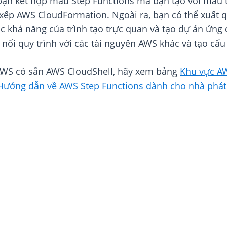
 bạn kết hợp mẫu Step Functions mà bạn tạo với mẫu t
ếp AWS CloudFormation. Ngoài ra, bạn có thể xuất q
c khả năng của trình tạo trực quan và tạo dự án ứng
t nối quy trình với các tài nguyên AWS khác và tạo c
 AWS có sẵn AWS CloudShell, hãy xem bảng
Khu vực A
Hướng dẫn về AWS Step Functions dành cho nhà phát 