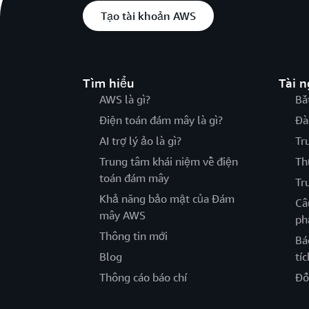
Tạo tài khoản AWS
Tìm hiểu
Tài 
AWS là gì?
Bắ
Điện toán đám mây là gì?
Đà
AI trợ lý ảo là gì?
Tr
Trung tâm khái niệm về điện
Th
toán đám mây
Tr
Khả năng bảo mật của Đám
Câ
mây AWS
ph
Thông tin mới
Bá
Blog
tíc
Thông cáo báo chí
Đố