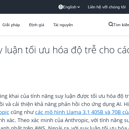
English
Liên hệ với chúng tôi
Giải pháp
Định giá
Tài nguyên
Tìm kiế
uy luận tối ưu hóa độ trễ cho c
ng khai của tính năng suy luận được tối ưu hóa độ 
ồi và cải thiện khả năng phản hồi cho ứng dụng AI. H
opic
cũng như
các mô hình Llama 3.1 405B và 70B củ
 xác. Theo xác minh của Anthropic, với tính năng su
hanh nhất trên AWS
.
Ngoài ra, với suy luận tối ưu hóa