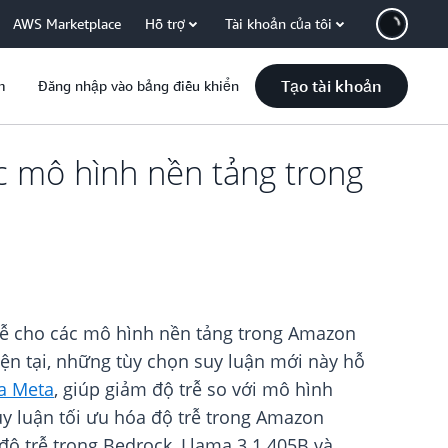
AWS Marketplace
Hỗ trợ
Tài khoản của tôi
Tạo tài khoản
m
Đăng nhập vào bảng điều khiển
ác mô hình nền tảng trong
trễ cho các mô hình nền tảng trong Amazon
iện tại, những tùy chọn suy luận mới này hỗ
a Meta
, giúp giảm độ trễ so với mô hình
y luận tối ưu hóa độ trễ trong Amazon
 độ trễ trong Bedrock, Llama 3.1 405B và