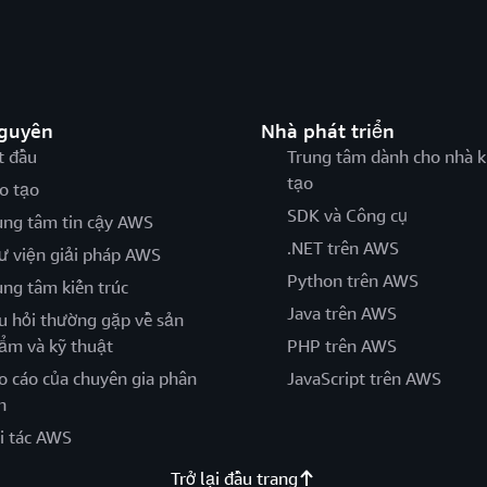
nguyên
Nhà phát triển
t đầu
Trung tâm dành cho nhà k
tạo
o tạo
SDK và Công cụ
ung tâm tin cậy AWS
.NET trên AWS
ư viện giải pháp AWS
Python trên AWS
ung tâm kiến trúc
Java trên AWS
u hỏi thường gặp về sản
ẩm và kỹ thuật
PHP trên AWS
o cáo của chuyên gia phân
JavaScript trên AWS
h
i tác AWS
Trở lại đầu trang