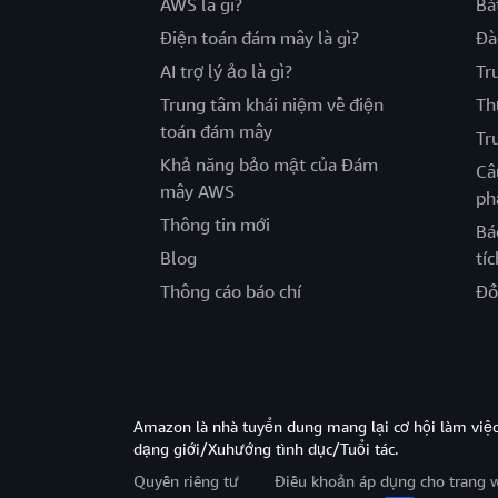
AWS là gì?
Bắ
Điện toán đám mây là gì?
Đà
AI trợ lý ảo là gì?
Tr
Trung tâm khái niệm về điện
Th
toán đám mây
Tr
Khả năng bảo mật của Đám
Câ
mây AWS
ph
Thông tin mới
Bá
Blog
tíc
Thông cáo báo chí
Đố
Amazon là nhà tuyển dung mang lại cơ hội làm viê
dạng giới/Xuhướng tình dục/Tuổi tác.
Quyền riêng tư
Điều khoản áp dụng cho trang 