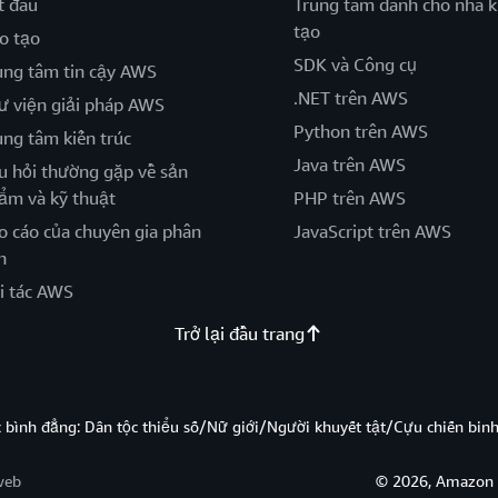
t đầu
Trung tâm dành cho nhà k
tạo
o tạo
SDK và Công cụ
ung tâm tin cậy AWS
.NET trên AWS
ư viện giải pháp AWS
Python trên AWS
ung tâm kiến trúc
Java trên AWS
u hỏi thường gặp về sản
ẩm và kỹ thuật
PHP trên AWS
o cáo của chuyên gia phân
JavaScript trên AWS
h
i tác AWS
Trở lại đầu trang
̣c bình đẳng: Dân tộc thiểu số/Nữ giới/Người khuyết tật/Cựu chiến bi
web
© 2026, Amazon W