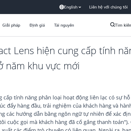
English
Liên hệ với chúng tôi
Giải pháp
Định giá
Tài nguyên
Tìm kiế
t Lens hiện cung cấp tính nă
ợ ở năm khu vực mới
cấp tính năng phân loại hoạt động liên lạc có sự hỗ 
húc đẩy hàng đầu, trải nghiệm của khách hàng và hành
ụng các hướng dẫn bằng ngôn ngữ tự nhiên để xác định
o tôi cuộc gọi mà khách hàng đã cố gắng thanh toán")
ch xuất các điểm trò chuyện có liên quan. Ngoài ra, bạ