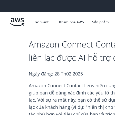
Chuyển đến nội dung chính
re:Invent
Khám phá AWS
Sản phẩm
Amazon Connect Contac
liên lạc được AI hỗ tr
Ngày đăng:
28 Th02 2025
Amazon Connect Contact Lens hiện cung 
giúp bạn dễ dàng xác định các yếu tố t
lạc. Với sự ra mắt này, bạn có thể sử d
lạc của khách hàng (ví dụ: "hiển thị ch
tác phù hợp với tiêu chí của bạn và trí