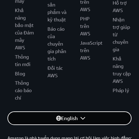
mây
trên
Hỗ trợ
sản
AWS
Khả
AWS
phẩm và
năng
PHP
kỹ thuật
Nhận
bảo mật
trên
trợ giúp
Báo cáo
của Đám
AWS
từ
của
mây
chuyên
JavaScript
chuyên
AWS
gia
trên
gia phân
Thông
AWS
tích
Khả
tin mới
năng
Đối tác
Blog
truy cập
AWS
AWS
Thông
cáo báo
Pháp lý
chí
English
Amazon là nhà tuyển dung mang lại cơ hội làm việc bình đẳng: