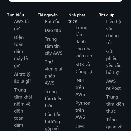
Tìm hiểu
Tài nguyên
Nhà phát
Trợ giúp
AWS là
Bắt đầu
triển
Liên hệ
Trung
gì?
với
Đào tạo
tâm
chúng
Điện
Trung
dành
tôi
toán
tâm tin
cho nhà
đám
Gửi
cậy AWS
kiến tạo
mây là
phiếu
Thư
SDK và
gì?
yêu cầu
viện giải
Công cụ
hỗ trợ
AI trợ lý
pháp
.NET
ảo là gì?
AWS
AWS
trên
re:Post
Trung
Trung
AWS
tâm khái
Trung
tâm kiến
Python
niệm về
tâm kiến
trúc
trên
điện
thức
Câu hỏi
AWS
toán
Tổng
thường
đám
Java
quan về
gặp về