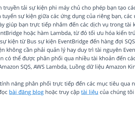
h truyền tải sự kiện phi máy chủ cho phép bạn tạo c
tuyến sự kiện giữa các ứng dụng của riêng bạn, các 
ày giúp bạn trực tiếp nhắm đến các dịch vụ trong tà
ntBridge hoặc hàm Lambda, từ đó tối ưu hóa kiến trú
ác sự kiện từ Bus sự kiện EventBridge đến hàng đợi 
n không cần phải quản lý hay duy trì tài nguyên Eve
ện có thể được phân phối qua nhiều tài khoản đến cá
 Amazon SQS, AWS Lambda, Luồng dữ liệu Amazon Ki
nh năng phân phối trực tiếp đến các mục tiêu qua nhi
 đọc
bài đăng blog
hoặc truy cập
tài liệu
của chúng tôi 