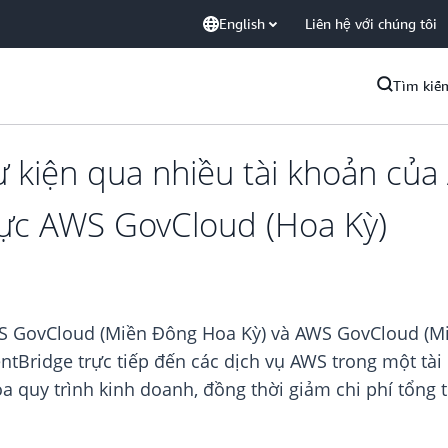
English
Liên hệ với chúng tôi
Tìm kiế
ự kiện qua nhiều tài khoản củ
vực AWS GovCloud (Hoa Kỳ)
WS GovCloud (Miền Đông Hoa Kỳ) và AWS GovCloud (Miề
ntBridge trực tiếp đến các dịch vụ AWS trong một tài
a quy trình kinh doanh, đồng thời giảm chi phí tổng 