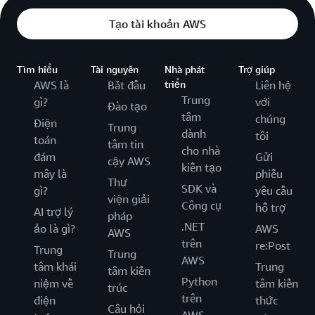
Tạo tài khoản AWS
Tìm hiểu
Tài nguyên
Nhà phát
Trợ giúp
AWS là
Bắt đầu
triển
Liên hệ
Trung
gì?
với
Đào tạo
tâm
chúng
Điện
Trung
dành
tôi
toán
tâm tin
cho nhà
đám
Gửi
cậy AWS
kiến tạo
mây là
phiếu
Thư
SDK và
gì?
yêu cầu
viện giải
Công cụ
hỗ trợ
AI trợ lý
pháp
.NET
ảo là gì?
AWS
AWS
trên
re:Post
Trung
Trung
AWS
tâm khái
Trung
tâm kiến
Python
niệm về
tâm kiến
trúc
trên
điện
thức
Câu hỏi