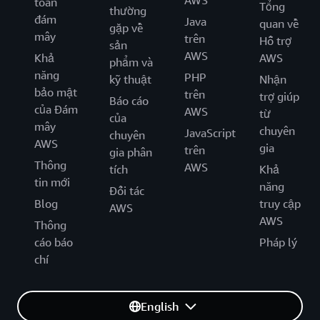
AWS
toán
Tổng
thường
đám
Java
quan về
gặp về
mây
trên
Hỗ trợ
sản
AWS
Khả
AWS
phẩm và
năng
PHP
kỹ thuật
Nhận
bảo mật
trên
trợ giúp
Báo cáo
của Đám
AWS
từ
của
mây
chuyên
JavaScript
chuyên
AWS
gia
trên
gia phân
Thông
AWS
tích
Khả
tin mới
năng
Đối tác
Blog
truy cập
AWS
AWS
Thông
cáo báo
Pháp lý
chí
English