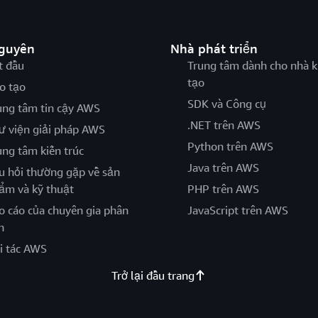
nguyên
Nhà phát triển
t đầu
Trung tâm dành cho nhà k
tạo
o tạo
SDK và Công cụ
ung tâm tin cậy AWS
.NET trên AWS
ư viện giải pháp AWS
Python trên AWS
ung tâm kiến trúc
Java trên AWS
u hỏi thường gặp về sản
ẩm và kỹ thuật
PHP trên AWS
o cáo của chuyên gia phân
JavaScript trên AWS
h
i tác AWS
Trở lại đầu trang