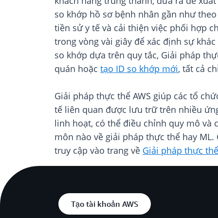
khách hàng trung thành, đưa ra đề xuất
so khớp hồ sơ bệnh nhân gần như theo 
tiền sử y tế và cải thiện việc phối hợp 
trong vòng vài giây để xác định sự khác 
so khớp dựa trên quy tắc, Giải pháp thự
quán hoặc
tạo ID so khớp mới
, tất cả ch
Giải pháp thực thể AWS giúp các tổ chứ
tế liên quan được lưu trữ trên nhiều ứn
linh hoạt, có thể điều chỉnh quy mô và
môn nào về giải pháp thực thể hay ML. 
truy cập vào trang về
Giải pháp thực th
Tạo tài khoản AWS