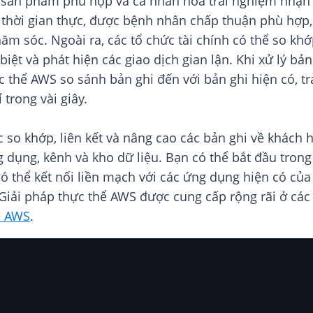
 sản phẩm phù hợp và cá nhân hóa trải nghiệm nhận 
thời gian thực, được bệnh nhân chấp thuận phù hợp,
chăm sóc. Ngoài ra, các tổ chức tài chính có thể so kh
biệt và phát hiện các giao dịch gian lận. Khi xử lý b
c thể AWS so sánh bản ghi đến với bản ghi hiện có, t
ỉ trong vài giây.
c so khớp, liên kết và nâng cao các bản ghi về khách
g dụng, kênh và kho dữ liệu. Bạn có thể bắt đầu trong
 có thể kết nối liền mạch với các ứng dụng hiện có c
Giải pháp thực thể AWS được cung cấp rộng rãi ở cá
ể AWS
.