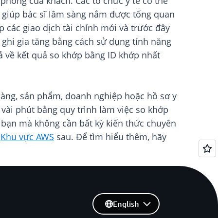
phòng của khách. Các tổ chức y tế có thể
 giúp bác sĩ lâm sàng nắm được tổng quan
ớp các giao dịch tài chính mới và trước đây
ản ghi gia tăng bằng cách sử dụng tính năng
rả về kết quả so khớp bằng ID khớp nhất
 hàng, sản phẩm, doanh nghiệp hoặc hồ sơ y
 vài phút bằng quy trình làm việc so khớp
ủa bạn mà không cần bất kỳ kiến thức chuyên
c
Khu vực AWS
sau. Để tìm hiểu thêm, hãy
English