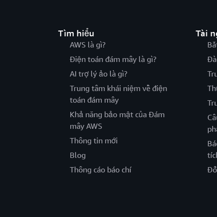
Tìm hiểu
Tài 
AWS là gì?
Bắ
Điện toán đám mây là gì?
Đà
AI trợ lý ảo là gì?
Tr
Trung tâm khái niệm về điện
Th
toán đám mây
Tr
Khả năng bảo mật của Đám
Câ
mây AWS
ph
Thông tin mới
Bá
Blog
tíc
Thông cáo báo chí
Đố