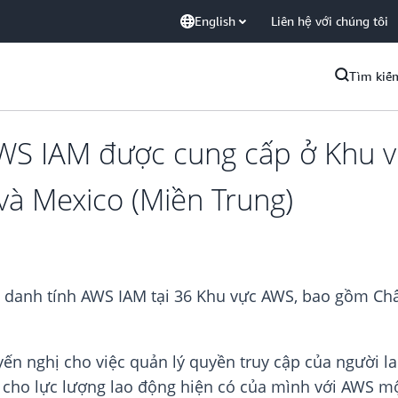
English
Liên hệ với chúng tôi
Tìm kiế
AWS IAM được cung cấp ở Khu 
và Mexico (Miền Trung)
âm danh tính AWS IAM tại 36 Khu vực AWS, bao gồm Ch
yến nghị cho việc quản lý quyền truy cập của người l
h cho lực lượng lao động hiện có của mình với AWS m