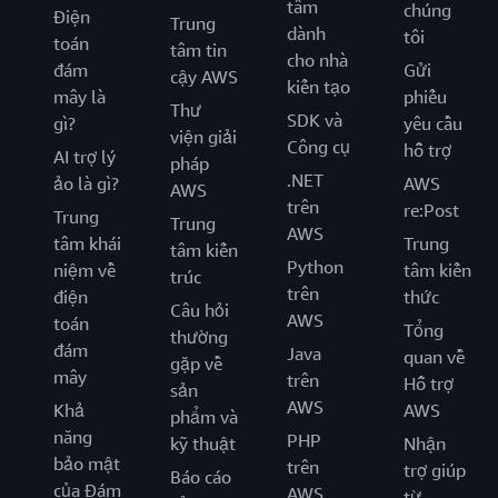
tâm
chúng
Điện
Trung
dành
tôi
toán
tâm tin
cho nhà
đám
Gửi
cậy AWS
kiến tạo
mây là
phiếu
Thư
SDK và
gì?
yêu cầu
viện giải
Công cụ
hỗ trợ
AI trợ lý
pháp
.NET
ảo là gì?
AWS
AWS
trên
re:Post
Trung
Trung
AWS
tâm khái
Trung
tâm kiến
Python
niệm về
tâm kiến
trúc
trên
điện
thức
Câu hỏi
AWS
toán
Tổng
thường
đám
Java
quan về
gặp về
mây
trên
Hỗ trợ
sản
AWS
Khả
AWS
phẩm và
năng
PHP
kỹ thuật
Nhận
bảo mật
trên
trợ giúp
Báo cáo
của Đám
AWS
từ