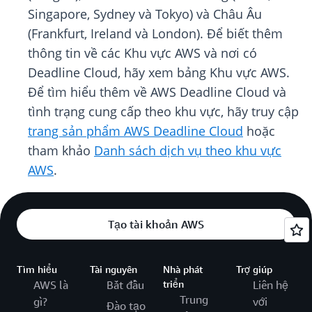
Singapore, Sydney và Tokyo) và Châu Âu
(Frankfurt, Ireland và London). Để biết thêm
thông tin về các Khu vực AWS và nơi có
Deadline Cloud, hãy xem bảng Khu vực AWS.
Để tìm hiểu thêm về AWS Deadline Cloud và
tình trạng cung cấp theo khu vực, hãy truy cập
trang sản phẩm AWS Deadline Cloud
hoặc
tham khảo
Danh sách dịch vụ theo khu vực
AWS
.
Tạo tài khoản AWS
Tìm hiểu
Tài nguyên
Nhà phát
Trợ giúp
AWS là
Bắt đầu
triển
Liên hệ
Trung
gì?
với
Đào tạo