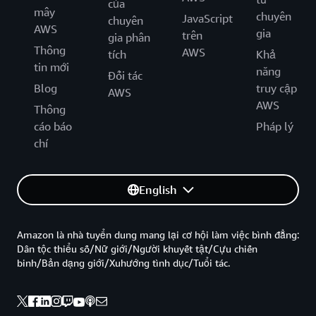
của
mây
chuyên
JavaScript
chuyên
AWS
gia
trên
gia phân
Thông
AWS
tích
Khả
tin mới
năng
Đối tác
Blog
truy cập
AWS
AWS
Thông
cáo báo
Pháp lý
chí
English
Amazon là nhà tuyển dung mang lại cơ hội làm việc bình đẳng:
Dân tộc thiểu số/Nữ giới/Người khuyết tật/Cựu chiến
binh/Bản dạng giới/Xuhướng tình dục/Tuổi tác.