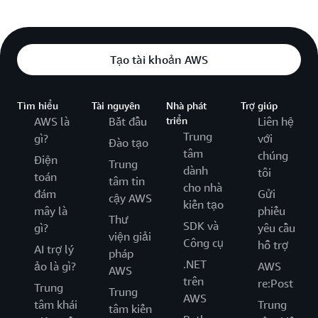
Tạo tài khoản AWS
Tìm hiểu
Tài nguyên
Nhà phát
Trợ giúp
AWS là
Bắt đầu
triển
Liên hệ
Trung
gì?
với
Đào tạo
tâm
chúng
Điện
Trung
dành
tôi
toán
tâm tin
cho nhà
đám
Gửi
cậy AWS
kiến tạo
mây là
phiếu
Thư
SDK và
gì?
yêu cầu
viện giải
Công cụ
hỗ trợ
AI trợ lý
pháp
.NET
ảo là gì?
AWS
AWS
trên
re:Post
Trung
Trung
AWS
tâm khái
Trung
tâm kiến