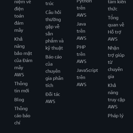
Python
niệm về
tâm kiến
trúc
trên
điện
thức
Câu hỏi
AWS
toán
Tổng
thường
đám
Java
quan về
gặp về
mây
trên
Hỗ trợ
sản
AWS
Khả
AWS
phẩm và
năng
PHP
kỹ thuật
Nhận
bảo mật
trên
trợ giúp
Báo cáo
của Đám
AWS
từ
của
mây
chuyên
JavaScript
chuyên
AWS
gia
trên
gia phân
Thông
AWS
tích
Khả
tin mới
năng
Đối tác
Blog
truy cập
AWS
AWS
Thông
cáo báo
Pháp lý
chí