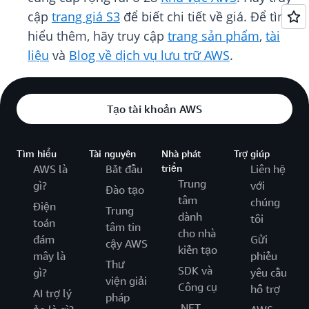
cập
trang giá S3
để biết chi tiết về giá. Để tìm
hiểu thêm, hãy truy cập
trang sản phẩm
,
tài
liệu
và
Blog về dịch vụ lưu trữ AWS
.
Tạo tài khoản AWS
Tìm hiểu
Tài nguyên
Nhà phát
Trợ giúp
AWS là
Bắt đầu
triển
Liên hệ
Trung
gì?
với
Đào tạo
tâm
chúng
Điện
Trung
dành
tôi
toán
tâm tin
cho nhà
đám
Gửi
cậy AWS
kiến tạo
mây là
phiếu
Thư
SDK và
gì?
yêu cầu
viện giải
Công cụ
hỗ trợ
AI trợ lý
pháp
.NET