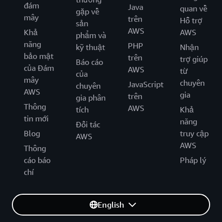
đám
Java
quan về
gặp về
mây
trên
Hỗ trợ
sản
AWS
Khả
AWS
phẩm và
năng
PHP
kỹ thuật
Nhận
bảo mật
trên
trợ giúp
Báo cáo
của Đám
AWS
từ
của
mây
chuyên
JavaScript
chuyên
AWS
gia
trên
gia phân
Thông
AWS
tích
Khả
tin mới
năng
Đối tác
Blog
truy cập
AWS
AWS
Thông
cáo báo
Pháp lý
chí
English