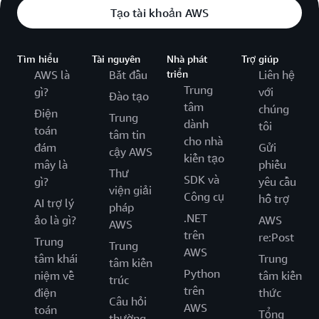
Tạo tài khoản AWS
Tìm hiểu
Tài nguyên
Nhà phát
Trợ giúp
AWS là
Bắt đầu
triển
Liên hệ
Trung
gì?
với
Đào tạo
tâm
chúng
Điện
Trung
dành
tôi
toán
tâm tin
cho nhà
đám
Gửi
cậy AWS
kiến tạo
mây là
phiếu
Thư
SDK và
gì?
yêu cầu
viện giải
Công cụ
hỗ trợ
AI trợ lý
pháp
.NET
ảo là gì?
AWS
AWS
trên
re:Post
Trung
Trung
AWS
tâm khái
Trung
tâm kiến
Python
niệm về
tâm kiến
trúc
trên
điện
thức
Câu hỏi
AWS
toán
Tổng
thường