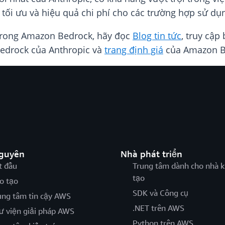
 tối ưu và hiệu quả chi phí cho các trường hợp sử dụn
 trong Amazon Bedrock, hãy đọc
Blog tin tức
, truy cập
edrock của Anthropic và
trang định giá
của Amazon B
nguyên
Nhà phát triển
t đầu
Trung tâm dành cho nhà k
tạo
o tạo
SDK và Công cụ
ung tâm tin cậy AWS
.NET trên AWS
ư viện giải pháp AWS
Python trên AWS