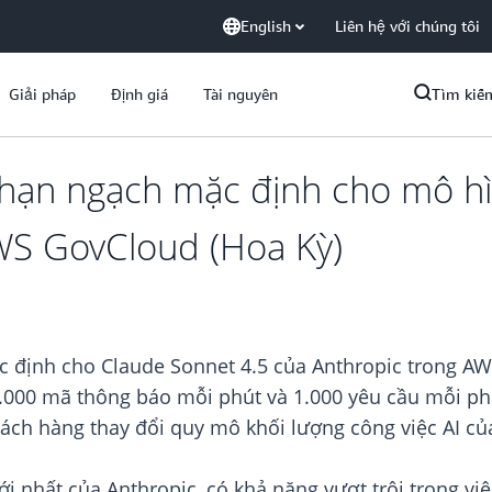
English
Liên hệ với chúng tôi
Giải pháp
Định giá
Tài nguyên
Tìm kiế
hạn ngạch mặc định cho mô hì
WS GovCloud (Hoa Kỳ)
 định cho Claude Sonnet 4.5 của Anthropic trong AW
.000 mã thông báo mỗi phút và 1.000 yêu cầu mỗi ph
hách hàng thay đổi quy mô khối lượng công việc AI c
 nhất của Anthropic, có khả năng vượt trội trong việ