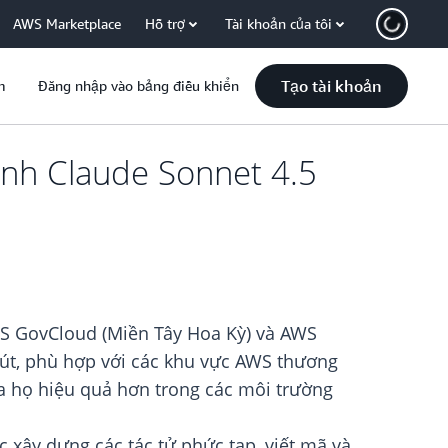
AWS Marketplace
Hỗ trợ
Tài khoản của tôi
Tạo tài khoản
m
Đăng nhập vào bảng điều khiển
nh Claude Sonnet 4.5
S GovCloud (Miền Tây Hoa Kỳ) và AWS
út, phù hợp với các khu vực AWS thương
ủa họ hiệu quả hơn trong các môi trường
c xây dựng các tác tử phức tạp, viết mã và