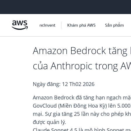
Chuyển đến nội dung chính
re:Invent
Khám phá AWS
Sản phẩm
Amazon Bedrock tăng 
của Anthropic trong A
Ngày đăng:
12 Th02 2026
Amazon Bedrock đã tăng hạn ngạch mặc
GovCloud (Miền Đông Hoa Kỳ) lên 5.000
mại. Sự gia tăng 25 lần này cho phép k
được quản lý.
Claude Sonnet 4.5 là mô hình Sonnet mới