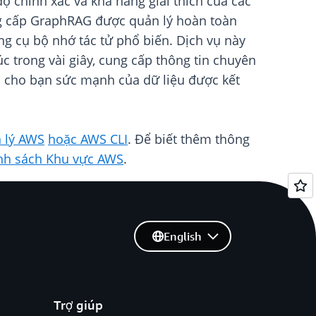
ộ chính xác và khả năng giải thích của các
ung cấp GraphRAG được quản lý hoàn toàn
g cụ bộ nhớ tác tử phổ biến. Dịch vụ này
c trong vài giây, cung cấp thông tin chuyên
n cho bạn sức mạnh của dữ liệu được kết
 lý AWS
hoặc AWS CLI
. Để biết thêm thông
nh sách Khu vực AWS
.
English
Trợ giúp