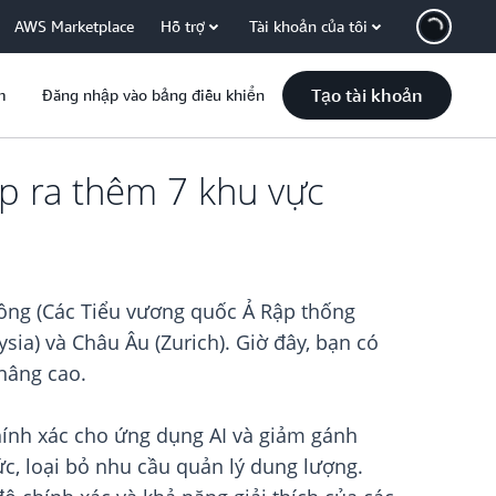
AWS Marketplace
Hỗ trợ
Tài khoản của tôi
Tạo tài khoản
m
Đăng nhập vào bảng điều khiển
p ra thêm 7 khu vực
ông (Các Tiểu vương quốc Ả Rập thống
ysia) và Châu Âu (Zurich). Giờ đây, bạn có
 nâng cao.
chính xác cho ứng dụng AI và giảm gánh
ức, loại bỏ nhu cầu quản lý dung lượng.