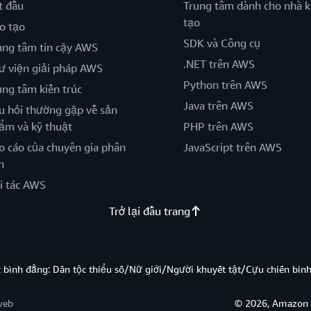
t đầu
Trung tâm dành cho nhà k
tạo
o tạo
SDK và Công cụ
ung tâm tin cậy AWS
.NET trên AWS
ư viện giải pháp AWS
Python trên AWS
ung tâm kiến trúc
Java trên AWS
u hỏi thường gặp về sản
ẩm và kỹ thuật
PHP trên AWS
o cáo của chuyên gia phân
JavaScript trên AWS
h
i tác AWS
Trở lại đầu trang
̣c bình đẳng: Dân tộc thiểu số/Nữ giới/Người khuyết tật/Cựu chiến bi
web
© 2026, Amazon W