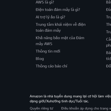
AWS là gì?
Bắ
Điện toán đám mây là gì?
Đà
AI trợ lý ảo là gì?
Tr
Trung tâm khái niệm về điện
Th
toán đám mây
Tr
Khả năng bảo mật của Đám
Câ
mây AWS
ph
Thông tin mới
Bá
Blog
tíc
Thông cáo báo chí
Đố
Amazon là nhà tuyển dung mang lại cơ hội làm viê
dạng giới/Xuhướng tình dục/Tuổi tác.
Quyền riêng tư
Điều khoản áp dụng cho trang 