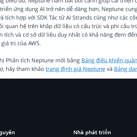
g biểu đồ, Neptune nắm bắt bối cảnh giúp cải thiện đ
t triển ứng dụng AI trở nên dễ dàng hơn, Neptune c
 tích hợp với SDK Tác tử AI Strands cũng như các côn
 quan hệ trên khắp dữ liệu có cấu trúc và phi cấu trú
n tích và cơ sở dữ liệu duy nhất có khả năng đem đế
giá trị của AWS.
 thị Phân tích Neptune mới bằng
Bảng điều khiển quản
trợ, hãy tham khảo
trang định giá Neptune
và
Bảng da
nguyên
Nhà phát triển