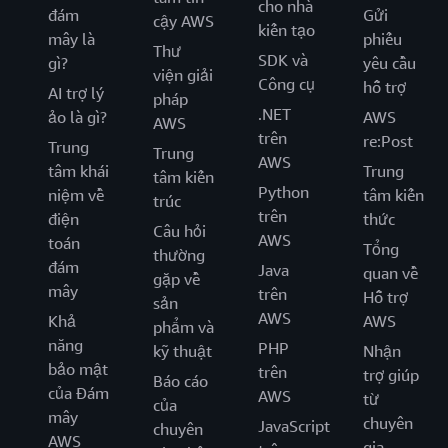
cho nhà
đám
Gửi
cậy AWS
kiến tạo
mây là
phiếu
Thư
SDK và
gì?
yêu cầu
viện giải
Công cụ
hỗ trợ
AI trợ lý
pháp
.NET
ảo là gì?
AWS
AWS
trên
re:Post
Trung
Trung
AWS
tâm khái
Trung
tâm kiến
Python
niệm về
tâm kiến
trúc
trên
điện
thức
Câu hỏi
AWS
toán
Tổng
thường
đám
Java
quan về
gặp về
mây
trên
Hỗ trợ
sản
AWS
Khả
AWS
phẩm và
năng
PHP
kỹ thuật
Nhận
bảo mật
trên
trợ giúp
Báo cáo
của Đám
AWS
từ
của
mây
chuyên
JavaScript
chuyên
AWS
gia