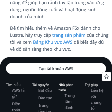
nặng để giúp bạn rảnh tay tập trung vào ứng
dụng, người dùng cuối và hoạt động kinh
doanh của mình.
Để tìm hiểu thêm về Amazon FSx dành cho
Lustre, hãy truy cập
trang sản phẩm
của chúng
tôi và xem
Bảng Khu vực AWS
để biết đầy đủ
về độ sẵn sàng theo khu vực.
Tạo tài khoản AWS
Tìm hiểu
Tài nguyên
Nhà phát
Trợ giúp
AWS là
Bắt đầu
triển
Liên hệ
Trung
gì?
với
Đào tạo
tâm
chúng
Điện
Trung
dành
tôi
toán
tâm tin