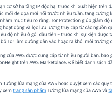
ặn cơ sở hạ tầng IP độc hại trước khi xuất hiện trên
ác mối đe dọa mới nổi trước nhiều tuần, tăng cường 
g nhắm mục tiêu rõ ràng. Tor Protection giúp giảm độ
ng hoạt động và lọc lưu lượng truy cập từ các nguồn qu
iêu độ nhiễu ở gói đầu tiên – trước khi sự kiện được 
i bỏ Tor làm đường dẫn vào hoặc ra khỏi môi trường 
ng của AWS được cung cấp từ nhiều người bán, bao gồ
ionHeight trên AWS Marketplace. Để biết danh sách đầ
iển Tường lửa mạng của AWS hoặc duyệt xem các quy t
hãy xem
trang sản phẩm
Tường lửa mạng của AWS và
t