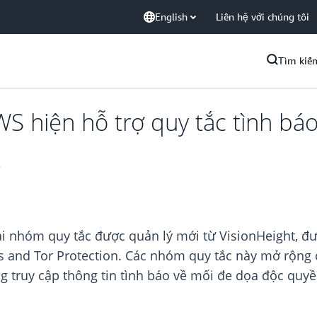
English
Liên hệ với chúng tôi
Tìm kiế
S hiện hỗ trợ quy tắc tình bá
t
i nhóm quy tắc được quản lý mới từ VisionHeight, đư
s and Tor Protection. Các nhóm quy tắc này mở rộng 
 truy cập thông tin tình báo về mối đe dọa độc quyề