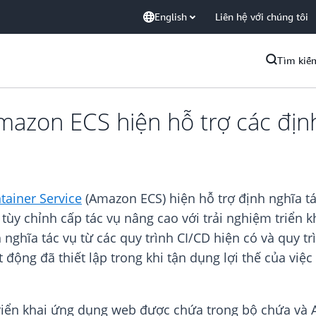
English
Liên hệ với chúng tôi
Tìm kiế
azon ECS hiện hỗ trợ các định
tainer Service
(Amazon ECS) hiện hỗ trợ định nghĩa tá
ùy chỉnh cấp tác vụ nâng cao với trải nghiệm triển k
nghĩa tác vụ từ các quy trình CI/CD hiện có và quy t
 động đã thiết lập trong khi tận dụng lợi thế của việ
riển khai ứng dụng web được chứa trong bộ chứa và AP