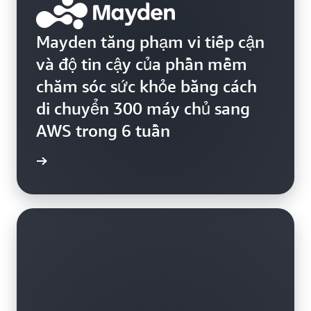
Mayden tăng phạm vi tiếp cận
và độ tin cậy của phần mềm
chăm sóc sức khỏe bằng cách
di chuyển 300 máy chủ sang
AWS trong 6 tuần
ển hình