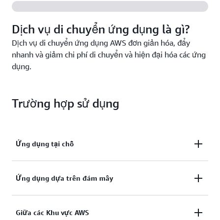
nhiều ứng dụng mà không cần đầu tư vào các kỹ
năng dành riêng cho ứng dụng.
Dịch vụ di chuyển ứng dụng là gì?
Dịch vụ di chuyển ứng dụng AWS đơn giản hóa, đẩy
nhanh và giảm chi phí di chuyển và hiện đại hóa các ứng
dụng.
Trường hợp sử dụng
Ứng dụng tại chỗ
Di chuyển các ứng dụng như SAP, Oracle và SQL
Ứng dụng dựa trên đám mây
Server đang chạy trên máy chủ vật lý, VMware
vSphere, Microsoft Hyper-V và cơ sở hạ tầng tại chỗ
Di chuyển các ứng dụng chạy trên các đám mây
Giữa các Khu vực AWS
khác.