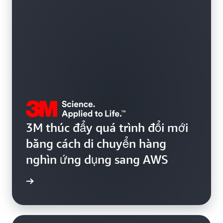
3M thúc đẩy quá trình đổi mới
bằng cách di chuyển hàng
nghìn ứng dụng sang AWS
ển hình