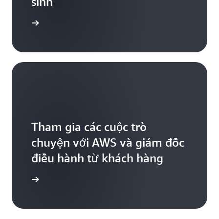
sinh
iểu thêm
Tham gia các cuộc trò
chuyện với AWS và giám đốc
điều hành từ khách hàng
iểu thêm