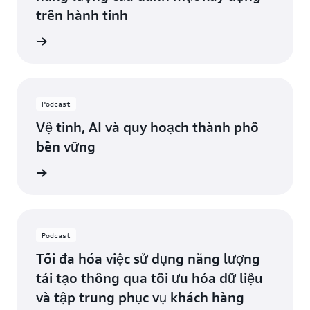
trên hành tinh
e ngay
Podcast
Vệ tinh, AI và quy hoạch thành phố
bền vững
e ngay
Podcast
Tối đa hóa việc sử dụng năng lượng
tái tạo thông qua tối ưu hóa dữ liệu
và tập trung phục vụ khách hàng