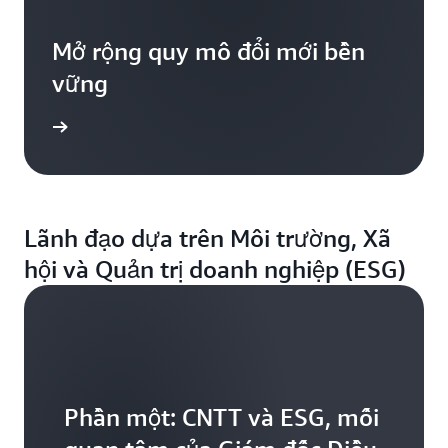
Mở rộng quy mô đổi mới bền
vững
m video
Lãnh đạo dựa trên Môi trường, Xã
hội và Quản trị doanh nghiệp (ESG)
Phần một: CNTT và ESG, mối