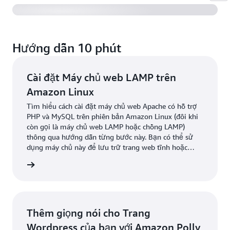
Hướng dẫn 10 phút
Cài đặt Máy chủ web LAMP trên
Amazon Linux
Tìm hiểu cách cài đặt máy chủ web Apache có hỗ trợ
PHP và MySQL trên phiên bản Amazon Linux (đôi khi
còn gọi là máy chủ web LAMP hoặc chồng LAMP)
thông qua hướng dẫn từng bước này. Bạn có thể sử
dụng máy chủ này để lưu trữ trang web tĩnh hoặc
triển khai ứng dụng PHP động đọc và ghi thông tin
ểu thêm
vào cơ sở dữ liệu.
Thêm giọng nói cho Trang
Wordpress của bạn với Amazon Polly