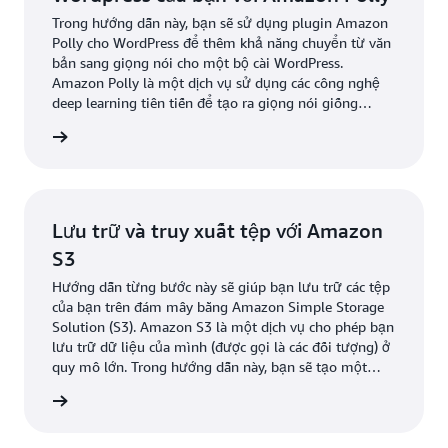
Trong hướng dẫn này, bạn sẽ sử dụng plugin Amazon
Polly cho WordPress để thêm khả năng chuyển từ văn
bản sang giọng nói cho một bộ cài WordPress.
Amazon Polly là một dịch vụ sử dụng các công nghệ
deep learning tiên tiến để tạo ra giọng nói giống
giọng nói của con người, giúp bạn tạo các ứng dụng
ểu thêm
có thể nói chuyện và xây dựng các danh mục sản
phẩm hoàn toàn mới có hỗ trợ giọng nói.
Lưu trữ và truy xuất tệp với Amazon
S3
Hướng dẫn từng bước này sẽ giúp bạn lưu trữ các tệp
của bạn trên đám mây bằng Amazon Simple Storage
Solution (S3). Amazon S3 là một dịch vụ cho phép bạn
lưu trữ dữ liệu của mình (được gọi là các đối tượng) ở
quy mô lớn. Trong hướng dẫn này, bạn sẽ tạo một
vùng lưu trữ Amazon S3, tải tệp lên, truy xuất tệp và
ểu thêm
xóa tệp.