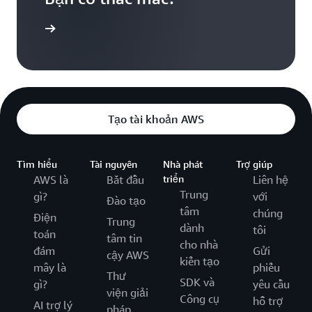
huyên gia
Tạo tài khoản AWS
Tìm hiểu
Tài nguyên
Nhà phát
Trợ giúp
AWS là
Bắt đầu
triển
Liên hệ
Trung
gì?
với
Đào tạo
tâm
chúng
Điện
Trung
dành
tôi
toán
tâm tin
cho nhà
đám
Gửi
cậy AWS
kiến tạo
mây là
phiếu
Thư
SDK và
gì?
yêu cầu
viện giải
Công cụ
hỗ trợ
AI trợ lý
pháp