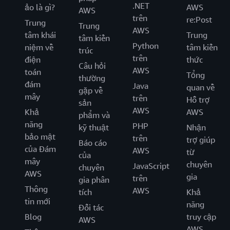
.NET
ảo là gì?
AWS
AWS
trên
re:Post
Trung
Trung
AWS
tâm khái
Trung
tâm kiến
Python
niệm về
tâm kiến
trúc
trên
điện
thức
Câu hỏi
AWS
toán
Tổng
thường
đám
Java
quan về
gặp về
mây
trên
Hỗ trợ
sản
AWS
Khả
AWS
phẩm và
năng
PHP
kỹ thuật
Nhận
bảo mật
trên
trợ giúp
Báo cáo
của Đám
AWS
từ
của
mây
chuyên
JavaScript
chuyên
AWS
gia
trên
gia phân
Thông
AWS
tích
Khả
tin mới
năng
Đối tác
Blog
truy cập
AWS
AWS