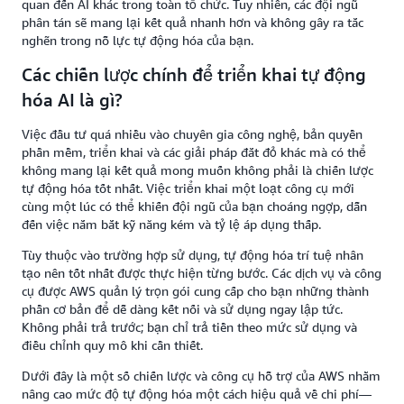
quan đến AI khác trong toàn tổ chức. Tuy nhiên, các đội ngũ
phân tán sẽ mang lại kết quả nhanh hơn và không gây ra tắc
nghẽn trong nỗ lực tự động hóa của bạn.
Các chiến lược chính để triển khai tự động
hóa AI là gì?
Việc đầu tư quá nhiều vào chuyên gia công nghệ, bản quyền
phần mềm, triển khai và các giải pháp đắt đỏ khác mà có thể
không mang lại kết quả mong muốn không phải là chiến lược
tự động hóa tốt nhất. Việc triển khai một loạt công cụ mới
cùng một lúc có thể khiến đội ngũ của bạn choáng ngợp, dẫn
đến việc nắm bắt kỹ năng kém và tỷ lệ áp dụng thấp.
Tùy thuộc vào trường hợp sử dụng, tự động hóa trí tuệ nhân
tạo nên tốt nhất được thực hiện từng bước. Các dịch vụ và công
cụ được AWS quản lý trọn gói cung cấp cho bạn những thành
phần cơ bản để dễ dàng kết nối và sử dụng ngay lập tức.
Không phải trả trước; bạn chỉ trả tiền theo mức sử dụng và
điều chỉnh quy mô khi cần thiết.
Dưới đây là một số chiến lược và công cụ hỗ trợ của AWS nhằm
nâng cao mức độ tự động hóa một cách hiệu quả về chi phí—