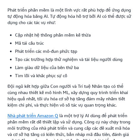
Phát triển phần mềm là một lĩnh vực rất phù hợp để ứng dụng
tự động hóa bằng AI. Tự động hóa hỗ trợ bởi AI có thể được sử
dụng cho các tác vụ như:
Cập nhật hệ thống phần mềm kế thừa
Mã tái cấu trúc
Phát triển các mô-đun phức tạp
Tạo các trường hợp thử nghiệm và tài liệu người dùng
Làm giàu dữ liệu của bên thứ ba
Tìm lỗi và khắc phục sự cố
Đội ngũ kết hợp giữa Con người và Trí tuệ Nhân tạo có thể
cùng nhau thiết kế mô hình ML, xây dựng quy trình triển khai
hiệu quả nhất, tối ưu hóa cơ sở hạ tầng đám mây nhằm tiết
kiệm chi phí, và thực hiện vô số tác vụ quan trọng khác.
Nhà phát triển Amazon Q
là một trợ lý AI dùng để phát triển
phần mềm rất dễ thiết lập và sử dụng. Công cụ này chạy trong
môi trường của nhà phát triển và cung cấp các đề xuất mã hóa
và cơ sở hạ tầng có kiến thức, bản nháp mã đầu tiên, đánh giá