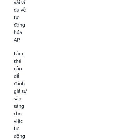
vài ví
dụ về
tự
động
hóa
AI?
Làm
thế
nào
để
đánh
giá sự
sẵn
sàng
cho
việc
tự
động