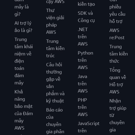
cậy AWS
kiến tạo
mây là
phiếu
Thư
SDK và
gì?
yêu cầu
viện giải
Công cụ
hỗ trợ
AI trợ lý
pháp
.NET
ảo là gì?
AWS
AWS
trên
re:Post
Trung
Trung
AWS
tâm khái
Trung
tâm kiến
Python
niệm về
tâm kiến
trúc
trên
điện
thức
Câu hỏi
AWS
toán
Tổng
thường
đám
Java
quan về
gặp về
mây
trên
Hỗ trợ
sản
AWS
Khả
AWS
phẩm và
năng
PHP
kỹ thuật
Nhận
bảo mật
trên
trợ giúp
Báo cáo
của Đám
AWS
từ
của
mây
chuyên
JavaScript
chuyên
AWS
gia
trên
gia phân