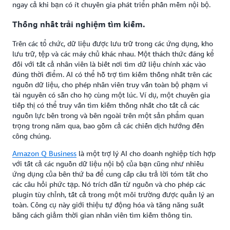
ngay cả khi bạn có ít chuyên gia phát triển phần mềm nội bộ.
Thống nhất trải nghiệm tìm kiếm.
Trên các tổ chức, dữ liệu được lưu trữ trong các ứng dụng, kho
lưu trữ, tệp và các máy chủ khác nhau. Một thách thức đáng kể
đối với tất cả nhân viên là biết nơi tìm dữ liệu chính xác vào
đúng thời điểm. AI có thể hỗ trợ tìm kiếm thống nhất trên các
nguồn dữ liệu, cho phép nhân viên truy vấn toàn bộ phạm vi
tài nguyên có sẵn cho họ cùng một lúc. Ví dụ, một chuyên gia
tiếp thị có thể truy vấn tìm kiếm thống nhất cho tất cả các
nguồn lực bên trong và bên ngoài trên một sản phẩm quan
trọng trong năm qua, bao gồm cả các chiến dịch hướng đến
công chúng.
Amazon Q Business
là một trợ lý AI cho doanh nghiệp tích hợp
với tất cả các nguồn dữ liệu nội bộ của bạn cũng như nhiều
ứng dụng của bên thứ ba để cung cấp câu trả lời tóm tắt cho
các câu hỏi phức tạp. Nó trích dẫn từ nguồn và cho phép các
plugin tùy chỉnh, tất cả trong một môi trường được quản lý an
toàn. Công cụ này giới thiệu tự động hóa và tăng năng suất
bằng cách giảm thời gian nhân viên tìm kiếm thông tin.