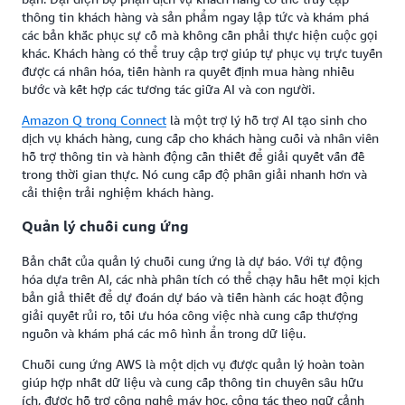
thông tin khách hàng và sản phẩm ngay lập tức và khám phá
các bản khắc phục sự cố mà không cần phải thực hiện cuộc gọi
khác. Khách hàng có thể truy cập trợ giúp tự phục vụ trực tuyến
được cá nhân hóa, tiến hành ra quyết định mua hàng nhiều
bước và kết hợp các tương tác giữa AI và con người.
Amazon Q trong Connect
là một trợ lý hỗ trợ AI tạo sinh cho
dịch vụ khách hàng, cung cấp cho khách hàng cuối và nhân viên
hỗ trợ thông tin và hành động cần thiết để giải quyết vấn đề
trong thời gian thực. Nó cung cấp độ phân giải nhanh hơn và
cải thiện trải nghiệm khách hàng.
Quản lý chuỗi cung ứng
Bản chất của quản lý chuỗi cung ứng là dự báo. Với tự động
hóa dựa trên AI, các nhà phân tích có thể chạy hầu hết mọi kịch
bản giả thiết để dự đoán dự báo và tiến hành các hoạt động
giải quyết rủi ro, tối ưu hóa công việc nhà cung cấp thượng
nguồn và khám phá các mô hình ẩn trong dữ liệu.
Chuỗi cung ứng AWS là một dịch vụ được quản lý hoàn toàn
giúp hợp nhất dữ liệu và cung cấp thông tin chuyên sâu hữu
ích, được hỗ trợ công nghệ máy học, cộng tác theo ngữ cảnh