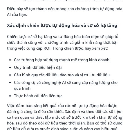
Điều này sẽ tạo thành nền móng cho chương trình tự động hóa
AI của bạn.
Xác định chiến lược tự động hóa và cơ sở hạ tầng
Chiến lược cơ sở hạ tầng và tự động hóa toàn diện sẽ giúp tổ
chức thành công với chương trình và giảm khả năng thất bại
trong việc cung cấp ROI. Trong chiến lược, hãy xem xét:
Các trường hợp sử dụng mạnh mẽ trong kinh doanh
Quy trình dữ liệu hiện đại
Cấu hình quy tắc dữ liệu đào tạo và vị trí lưu dữ liệu
Các công cụ và công nghệ AI sẽ cung cấp năng lượng cho
quá trình
Thực hành cải tiến liên tục
Việc đảm bảo rằng kết quả của các nỗ lực tự động hóa được
đánh giá cũng là điều cần thiết. Xác định và theo dõi các số liệu
có liên quan và thiết lập mức cơ sở trước khi triển khai tự động
hóa, sau đó theo dõi dữ liệu theo thời gian. Bạn có thể sử dụng
dữ liệu để đưa ra quyết định sáng suốt và nâng cao hiệu quả