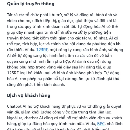
Quản lý truyền thông
Tất cả các tổ chức phải lưu trữ, xử lý và đăng tải hình ảnh và
video cho mục đích tiếp thị, giáo dục, giới thiệu và đôi khi là
trong các quy trình kinh doanh cốt lõi. Tự động hóa AI có thể
giúp đẩy nhanh quá trình chỉnh sửa và xử lý phương tiện
truyền thông, tiết kiệm thời gian cho các tác vụ tẻ nhạt. AI có
thể tạo, tích hợp, lọc và chỉnh sửa nội dung đa phương tiện khi
cần thiết. Ví dụ:
123RF
, một công ty cung cấp hình ảnh, sử dụng
AI để tự động sàng lọc hình ảnh, tìm ra các vấn đề về bản
quyền cũng như hình ảnh phù hợp. AI đánh dấu nội dung
không phù hợp trong vòng vài giây sau khi đăng tải, giúp
123RF loại bỏ khiếu nại về hình ảnh không phù hợp. Tự động
hóa AI cho phép họ phân bổ lại các nguồn lực từ đánh giá thủ
công đến phát triển kinh doanh.
Dịch vụ khách hàng
Chatbot AI hỗ trợ khách hàng tự phục vụ và tự động giải quyết
vấn đề, giảm khối lượng công việc của trung tâm liên lạc.
Ngoài ra, chatbot AI cũng có thể hỗ trợ nhân viên dịch vụ khách
hàng, giúp tự động hóa quy trình hơn nữa. Ví dụ,
BPC
, nhà lãnh
đạo toàn cầu về giải pháp thanh toán, đã phát triển một