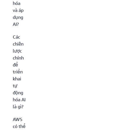
hóa
và áp
dụng
AI?
Các
chiến
lược
chính
để
triển
khai
tự
động
hóa AI
là gì?
AWS
có thể