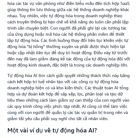
hóa các tác vụ văn phòng như điền biểu mẫu đến tích hợp SaaS
giúp thông tin lưu thông giữa các hệ thống doanh nghiệp khác
nhau. Tuy nhiên, việc tự động hóa trong doanh nghiệp theo
cách truyền thống bị hạn chế về khả năng do luôn cần phải lập
trình sẵn chuyên biệt. Con người đã phải ghi lại các tương tác
của ứng dụng hoặc mã hóa các hệ thống phần mềm để thiết
lập tự động hóa. Các tình huống thay đổi liên tục khiến việc tự
động hóa “bị hỏng” thường xuyên và phải được thực hiện lại
hoặc cập nhật liên tục để duy trì hoạt động. Điều này từ trước
đến nay đã làm giảm đáng kể tác động của tự động hóa đối với
hoạt động kinh doanh, đặc biệt là trong các doanh nghiệp lớn.
Tự động hóa AI tìm cách giải quyết những thách thức này bằng
cách kết hợp trí tuệ nhân tạo với các công cụ tự động hóa
doanh nghiệp hiện có và kho kiến thức. Các thuật toán AI tổng
hợp và dự đoán kết hợp để sắp xếp, lọc, phân loại và tạo dữ
liệu theo những cách làm giảm sự can thiệp của con người vào
các quy trình công việc phức tạp nhất. AI cũng có thể làm việc
cùng với con người để quản lý các tác vụ quản trị trong nền và
giảm tải yêu cầu phải suy nghĩ cho tất cả nhân viên.
Một vài ví dụ về tự động hóa AI?