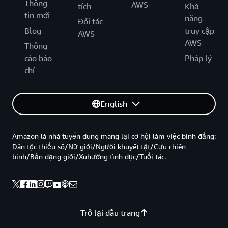
Thông
AWS
tích
Khả
tin mới
năng
Đối tác
Blog
truy cập
AWS
AWS
Thông
cáo báo
Pháp lý
chí
English
Amazon là nhà tuyển dung mang lại cơ hội làm việc bình đẳng:
Dân tộc thiểu số/Nữ giới/Người khuyết tật/Cựu chiến
binh/Bản dạng giới/Xuhướng tình dục/Tuổi tác.
Trở lại đầu trang