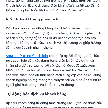
mã tự động, nâng cấp và hơn thế nữa. Nhà phát triển Amazon
Q tích hợp với IDE, CLI, Bảng điều khiển AWS và GitLab để hỗ
trợ các nhà phát triển tại bất cứ nơi nào họ làm việc.
Giới thiệu AI trong phân tích
Việc báo cáo và xây dựng bảng điều khiển trở nên thông minh
và sâu sắc hơn nhờ vào tự động hóa bằng AI. Các nhà phân tích
có thể sử dụng tự động hóa AI để nhanh chóng tạo báo cáo
hỗn hợp, kết hợp dữ liệu, so sánh với thị trường và giúp hướng
dẫn ra quyết định nhanh chóng.
Amazon Q trong Quicksight
cho phép người dùng tạo tài liệu
trực quan hấp dẫn, xây dựng bảng điều khiển tùy chỉnh và
khám phá dữ liệu của họ với các câu hỏi được đề xuất, xem
trước dữ liệu và hỗ trợ cho các truy vấn mơ hồ. Nó cách mạng
hóa việc khám phá dữ liệu bằng cách cung cấp cho người dùng
doanh nghiệp những thông tin chuyên sâu đa hình ảnh vượt ra
ngoài giới hạn bảng điều khiển truyền thống.
Tự động hóa dịch vụ khách hàng
Dịch vụ khách hàng tự động tăng cường lực lượng lao động của
bạn. Đại diện bộ phận dịch vụ khách hàng có thể truy cập