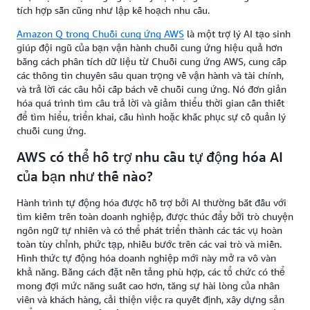
tích hợp sẵn cũng như lập kế hoạch nhu cầu.
Amazon Q trong Chuỗi cung ứng AWS
là một trợ lý AI tạo sinh
giúp đội ngũ của bạn vận hành chuỗi cung ứng hiệu quả hơn
bằng cách phân tích dữ liệu từ Chuỗi cung ứng AWS, cung cấp
các thông tin chuyên sâu quan trọng về vận hành và tài chính,
và trả lời các câu hỏi cấp bách về chuỗi cung ứng. Nó đơn giản
hóa quá trình tìm câu trả lời và giảm thiểu thời gian cần thiết
để tìm hiểu, triển khai, cấu hình hoặc khắc phục sự cố quản lý
chuỗi cung ứng.
AWS có thể hỗ trợ nhu cầu tự động hóa AI
của bạn như thế nào?
Hành trình tự động hóa được hỗ trợ bởi AI thường bắt đầu với
tìm kiếm trên toàn doanh nghiệp, được thúc đẩy bởi trò chuyện
ngôn ngữ tự nhiên và có thể phát triển thành các tác vụ hoàn
toàn tùy chỉnh, phức tạp, nhiều bước trên các vai trò và miền.
Hình thức tự động hóa doanh nghiệp mới này mở ra vô vàn
khả năng. Bằng cách đặt nền tảng phù hợp, các tổ chức có thể
mong đợi mức năng suất cao hơn, tăng sự hài lòng của nhân
viên và khách hàng, cải thiện việc ra quyết định, xây dựng sản