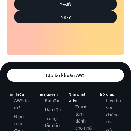
Yes
No
Tạo tài khoản AWS
Tìm hiểu
Tài nguyên
Nhà phát
Trợ giúp
AWS là
Bắt đầu
triển
Liên hệ
Trung
gì?
với
Đào tạo
tâm
chúng
Điện
Trung
dành
tôi
toán
tâm tin
cho nhà
đám
Gửi