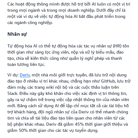
Các hoạt động thông minh được hỗ trợ bởi AI luôn có một vị trí
trong mọi ngành và trong mọi doanh nghiệp. Dưới đây chỉ là
một vài ví dụ về việc tự động hóa AI bắt đầu phát triển trong
các ngành công nghiệp.
Nhân sự
Tự động hóa AI có thể tự động hóa các tác vụ nhân sự (HR) tốn
thời gian như sàng lọc ứng viên, nộp và xử lý biểu mẫu, đào
tạo, chia sẻ kiến thức cũng như quản lý nghỉ phép và thanh
toán lương liên tục.
Ví dụ:
Deriv
, một nhà môi giới trực tuyến, đã lưu trữ nội dung
đào tạo ở nhiều vị trí khác nhau, chẳng hạn như GitHub, lưu trữ
đám mây, các trang wiki nội bộ và các cuộc thảo luận trên
Slack. Điều này gây khó khăn cho việc xác định vị trí thông tin,
gây ra sự chậm trễ trong việc cập nhật thông tin của nhân viên
mới. Bằng cách sử dụng AI để lập chỉ mục tất cả các tài liệu hỗ
trợ khách hàng, đội ngũ nhân sự của Deriv có thể nhanh chóng
tìm và chia sẻ tài liệu đào tạo liên quan cho nhân viên từ các
bộ phận khác nhau. Deriv đã giảm 45% thời gian giới thiệu và
giảm 50% thời gian cho các tác vụ tuyển dụng.