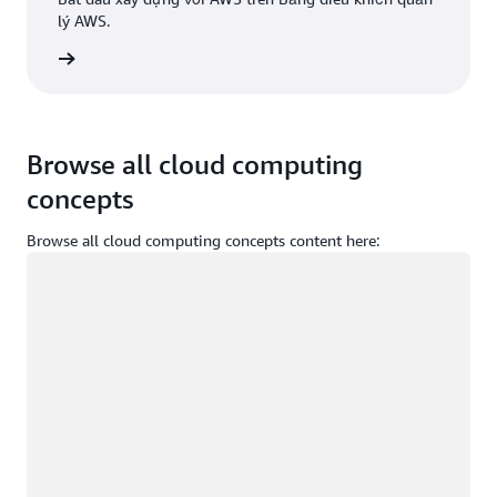
lý AWS.
g nhập
Browse all cloud computing
concepts
Browse all cloud computing concepts content here:
Đang tải