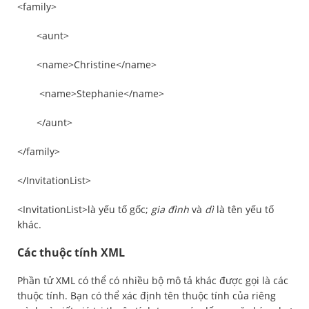
<family>
<aunt>
<name>Christine</name>
<name>Stephanie</name>
</aunt>
</family>
</InvitationList>
<InvitationList>là yếu tố gốc;
gia đình
và
dì
là tên yếu tố
khác.
Các thuộc tính XML
Phần tử XML có thể có nhiều bộ mô tả khác được gọi là các
thuộc tính. Bạn có thể xác định tên thuộc tính của riêng