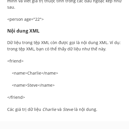
mình và viết giá trị thuộc tính trong các dấu ngoặc kép như
sau.
<person age="22">
Nội dung XML
Dữ liệu trong tệp XML còn được gọi là nội dung XML. Ví dụ:
trong tệp XML, bạn có thể thấy dữ liệu như thế này.
<friend>
<name>Charlie</name>
<name>Steve</name>
</friend>
Các giá trị dữ liệu
Charlie
và
Steve
là nội dung.