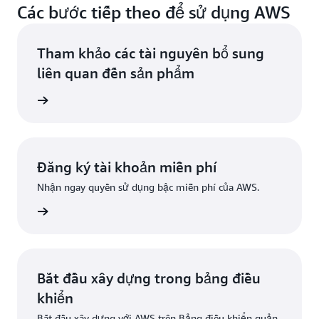
Các bước tiếp theo để sử dụng AWS
Tham khảo các tài nguyên bổ sung
liên quan đến sản phẩm
ân tích
Đăng ký tài khoản miễn phí
Nhận ngay quyền sử dụng bậc miễn phí của AWS.
Đăng ký
Bắt đầu xây dựng trong bảng điều
khiển
Bắt đầu xây dựng với AWS trên Bảng điều khiển quản