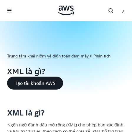
Chuyển đến nội dung chính
Trung tâm khái niệm về điện toán đám mây
Phân tích
XML là gì?
Tạo tài khoản AWS
XML là gì?
Ngôn ngữ đánh dấu mở rộng (XML) cho phép bạn xác định
và lưu trữ dữ liệu theo cách có thể chia sẻ. XML hỗ trợ trao