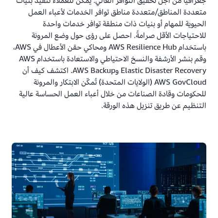
جغرافيًا من أجل تحقيق التوافر العالي. يمكن للعملاء تنفيذ بنيات
متعددة المناطق/متعددة مناطق توافر الخدمات لأعباء العمل
الحيوية للمهام أو بنيات ذات منطقة توافر خدمات واحدة
للاحتياجات الأقل صرامةً. احصل على رؤى حول وضع المرونة
باستخدام AWS Resilience Hub ومحاكي حقن الأعطال في AWS،
وقم بنشر الأرشفة والنسخ الاحتياطي والاستعادة باستخدام AWS
Elastic Disaster Recovery وAWS Backup. اكتشف كيف أن
AWS GovCloud (الولايات المتحدة) تُمكّن الابتكار والمرونة
للحكومات وقادة الصناعات من خلال أعباء العمل الحساسة عالية
التنظيم عن طريق تنزيل هذه الورقة.