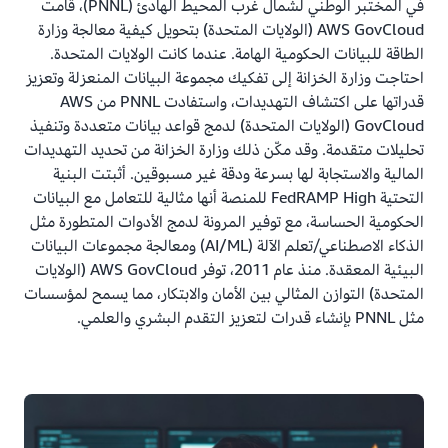
في المختبر الوطني لشمال غرب المحيط الهادئ (PNNL)، قامت
AWS GovCloud (الولايات المتحدة) بتحويل كيفية معالجة وزارة
الطاقة للبيانات الحكومية الهامة. عندما كانت الولايات المتحدة.
احتاجت وزارة الخزانة إلى تفكيك مجموعة البيانات المنعزلة وتعزيز
قدراتها على اكتشاف التهديدات، واستفادت PNNL من AWS
GovCloud (الولايات المتحدة) لدمج قواعد بيانات متعددة وتنفيذ
تحليلات متقدمة. وقد مكّن ذلك وزارة الخزانة من تحديد التهديدات
المالية والاستجابة لها بسرعة ودقة غير مسبوقين. أثبتت البنية
التحتية FedRAMP High للمنصة أنها مثالية للتعامل مع البيانات
الحكومية الحساسة، مع توفير المرونة لدمج الأدوات المتطورة مثل
الذكاء الاصطناعي/تعلم الآلة (AI/ML) ومعالجة مجموعات البيانات
البيئية المعقدة. منذ عام 2011، توفر AWS GovCloud (الولايات
المتحدة) التوازن المثالي بين الأمان والابتكار، مما يسمح لمؤسسات
مثل PNNL بإنشاء قدرات لتعزيز التقدم البشري والعلمي.