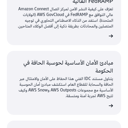
FedRAMP العالية
تعرّف على كيفية النشر الآمن لمركز اتصال Amazon Connect
عالي التوافق مع FedRAMP في AWS GovCloud (الولايات
المتحدة). استفد من الذكاء الاصطناعي التحاوري في توجيه
المتصلين والمحادثات بطريقة ذكية إلى أفضل الوكلاء المتاحين.
الإنترنت
مبادئ الأمان الأساسية لحوسبة الحافة في
الحكومة
يتناول مستند IDC الفني هذا الحفاظ على الأمان والامتثال عبر
الحافة والسحابة للقطاع العام. استكشف مبادئ أمان الحوسبة
الأساسية مع مجموعات AWS Outposts وAWS Snow وكيف
تتيح AWS تجربة آمنة ومتسقة.
إحصائيات