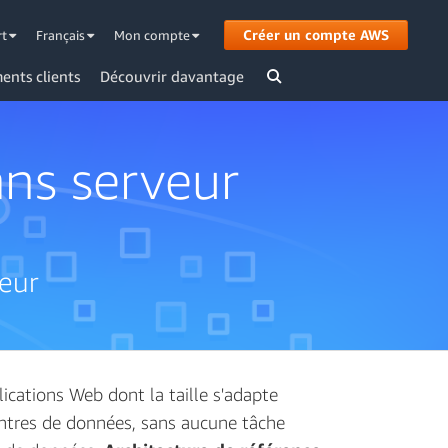
Créer un compte AWS
rt
Français
Mon compte
ents clients
Découvrir davantage
ans serveur
veur
cations Web dont la taille s'adapte
entres de données, sans aucune tâche