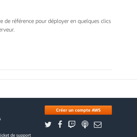
re de référence pour déployer en quelques clics
erveur.
Créer un compte AWS
s
icket de support