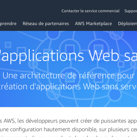
Contacter le service commercial
Suppo
prendre
Réseau de partenaires
AWS Marketplace
Déploiem
'applications Web s
Une architecture de référence pour
création d'applications Web sans ser
AWS, les développeurs peuvent créer de puissantes appli
une configuration hautement disponible, sur plusieurs c