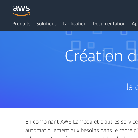
Produits
Solutions
Tarification
Documentation
Ap
Création d
la 
En combinant AWS Lambda et d'autres services 
automatiquement aux besoins dans le cadre d'