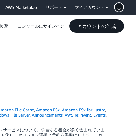
AWS Marketplace
サポート
マイアカウント
アカウントの作成
検索
コンソールにサインイン
Amazon File Cache
,
Amazon FSx
,
Amazon FSx for Lustre
,
ows File Server
,
Announcements
,
AWS re:Invent
,
Events
,
トレージサービスについて、学習する機会が多く含まれていま
スト化し、セッション選択と予約を手助けします。これ