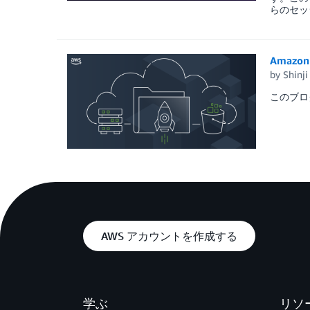
らのセッ
Amaz
by
Shinj
このブログは 
AWS アカウントを作成する
学ぶ
リソ