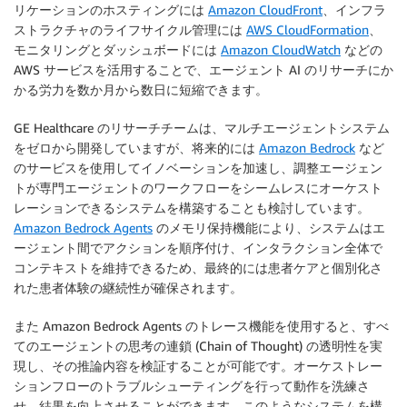
リケーションのホスティングには
Amazon CloudFront
、インフラ
ストラクチャのライフサイクル管理には
AWS CloudFormation
、
モニタリングとダッシュボードには
Amazon CloudWatch
などの
AWS サービスを活用することで、エージェント AI のリサーチにか
かる労力を数か月から数日に短縮できます。
GE Healthcare のリサーチチームは、マルチエージェントシステム
をゼロから開発していますが、将来的には
Amazon Bedrock
など
のサービスを使用してイノベーションを加速し、調整エージェン
トが専門エージェントのワークフローをシームレスにオーケスト
レーションできるシステムを構築することも検討しています。
Amazon Bedrock Agents
のメモリ保持機能により、システムはエ
ージェント間でアクションを順序付け、インタラクション全体で
コンテキストを維持できるため、最終的には患者ケアと個別化さ
れた患者体験の継続性が確保されます。
また Amazon Bedrock Agents のトレース機能を使用すると、すべ
てのエージェントの思考の連鎖 (Chain of Thought) の透明性を実
現し、その推論内容を検証することが可能です。オーケストレー
ションフローのトラブルシューティングを行って動作を洗練さ
せ、結果を向上させることができます。このようなシステムを構