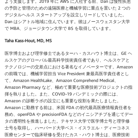
よう支援します。2019 年に AWS に入社する前、Dan は慢性疾患
の予防と管理のための遠隔医療と機械学習に重点を置いた 2 つの
デジタルヘルス スタートアップを設立しリードしていました。
Dan はシアトル地域に住んでいます。彼はノースウェスタン大学
で MBA、ジョージタウン大学で BS を取得しています。
Taha Kass-Hout, MD, MS
医学博士および理学修士であるターハ・カスハウト博士は、GE ヘ
ルスケアのグローバル最高科学技術責任者であり、ヘルスケアと
テクノロジーの交差点における著名なイノベーターです。Amazon
の前職では、機械学習担当 Vice President 兼最高医学責任者とし
て、Amazon HealthLake、Amazon Comprehend Medical、
Amazon Pharmacy など、極めて重要な医療技術プロジェクトの指
揮を執りました。また、COVID-19 パンデミックの際には、
Amazon の診断ラボの設立にも重要な役割を果たしました。
Amazon に勤務する前は、米国 FDA の初代最高医療情報責任者を
務め、openFDA や precisionFDA などのイニシアチブを通じてデー
タの透明性を推進しました。テキサス大学で医学博士号と理学修
士号を取得し、ハーバード大学ベス・イスラエル・ディーコネス
医療センターで臨床研修を受けたカス・ハウト博士は、医療技術