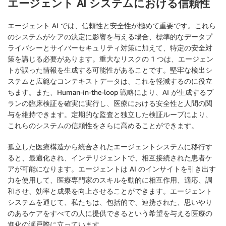
エージェント AI システムにおける信頼性
エージェント AI では、信頼性と安全性が極めて重要です。これら
のシステムがケアの決定に影響を与える場合、標準的なデータプ
ライバシーとサイバーセキュリティ対策に加えて、特定の安全対
策を講じる必要があります。重大なリスクの 1 つは、エージェン
トが誤った情報を生成する可能性があることです。堅牢な検出シ
ステムと広範なコンテキストデータは、これを軽減するのに役立
ちます。また、Human-in-the-loop 戦略により、AI が生成するプ
ランの臨床検証を確実に実行し、医療における安全性と人間の関
与を維持できます。定期的な監査と独立した検証ループにより、
これらのシステムの信頼性をさらに高めることができます。
孤立した医療構造から統合されたエージェントシステムに移行す
ると、最適化され、インテリジェントで、相互接続された患者ケ
アが可能になります。エージェントは AI のインサイトを引き出す
力を使用して、医療専門家のスキルを動的に相互作用、適応、調
和させ、効率と成果を向上させることができます。エージェント
システムを通じて、私たちは、包括的で、連携された、思いやり
のあるケアをすべての人に提供できるという希望を与える医療の
進化の瀬戸際に立っています。