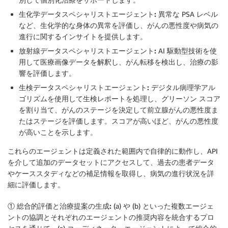
生化学データスペシャリストエージェント:
異常な PSA レベル
など、生化学的な身体の異常を評価し、がんの悪性度や病気の
進行に関するインサイトを提供します。
放射線データスペシャリストエージェント:
AI 駆動型技術を使
用して医療画像データを解釈し、がん転移を検出し、治療の影
響を評価します。
生検データスペシャリストエージェント:
デジタル病理学アル
ゴリズムを使用して生検レポートを処理し、グリーソン スコア
を割り当て、がんのステージを決定して前立腺がんの悪性度ま
たはステージを評価します。スコアが高いほど、がんの悪性度
が高いことを示します。
これらのエージェントは定義された範囲内で自律的に動作し、API
を介して追加のデータセットにアクセスして、過去の患者データ
やケーススタディなどの補足情報を取得し、病気の進行状況を詳
細に評価します。
① 総合的評価と治療提案の生成:
(a) や (b) といった複数エージェ
ントの協調とそれぞれのエージェントの推奨内容を統合するプロ