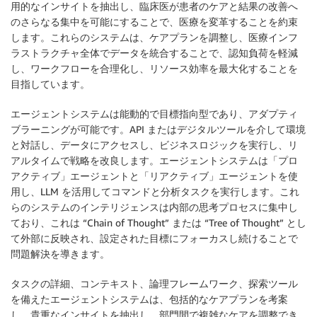
用的なインサイトを抽出し、臨床医が患者のケアと結果の改善へ
のさらなる集中を可能にすることで、医療を変革することを約束
します。これらのシステムは、ケアプランを調整し、医療インフ
ラストラクチャ全体でデータを統合することで、認知負荷を軽減
し、ワークフローを合理化し、リソース効率を最大化することを
目指しています。
エージェントシステムは能動的で目標指向型であり、アダプティ
ブラーニングが可能です。API またはデジタルツールを介して環境
と対話し、データにアクセスし、ビジネスロジックを実行し、リ
アルタイムで戦略を改良します。エージェントシステムは「プロ
アクティブ」エージェントと「リアクティブ」エージェントを使
用し、LLM を活用してコマンドと分析タスクを実行します。これ
らのシステムのインテリジェンスは内部の思考プロセスに集中し
ており、これは “Chain of Thought” または “Tree of Thought” とし
て外部に反映され、設定された目標にフォーカスし続けることで
問題解決を導きます。
タスクの詳細、コンテキスト、論理フレームワーク、探索ツール
を備えたエージェントシステムは、包括的なケアプランを考案
し、貴重なインサイトを抽出し、部門間で複雑なケアを調整でき