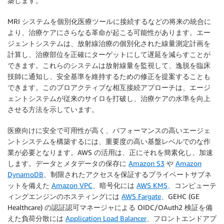
築します。
MRI システムを個別化医療ツールに接続するなどの将来の統合に
より、治療ケアにさらなる革命が起こる可能性があります。エー
ジェントシステムは、放射線治療の個別化された線量測定計画を
計算し、治療部位を正確にターゲットにして遅延を減らすことが
できます。これらのシステムは放射線量を監視して、逸脱を臨床
技師に通知し、安全基準を維持するための修正を提案することも
できます。このプロアクティブな相互接続アプローチは、エージ
ェントシステムが従来のサイロを打破し、治療ケアの水準を向上
させる方法を示しています。
医療向けに安全で可用性が高く、パフォーマンスの高いエージェ
ントシステムを構築するには、重要度の高い基盤レベルでのな作
業が必要となります。AWS の活用は、正にそれを簡素化し、加速
します。データとメタデータの保存に
Amazon S3
や
Amazon
DynamoDB
、制限されたアクセスを保証するプライベートサブネ
ットを備えた
Amazon VPC
、暗号化には
AWS KMS
、コンピューテ
ィングエンジンのホスティングには
AWS Fargate
、GEHC (GE
Healthcare) の認証認可マネージャによる OIDC/OAuth2 検証を備
えた負荷分散には
Application Load Balancer
、フロントエンドアプ