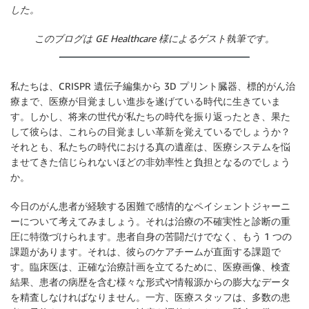
した。
このブログは GE Healthcare 様によるゲスト執筆です。
私たちは、CRISPR 遺伝子編集から 3D プリント臓器、標的がん治
療まで、医療が目覚ましい進歩を遂げている時代に生きていま
す。しかし、将来の世代が私たちの時代を振り返ったとき、果た
して彼らは、これらの目覚ましい革新を覚えているでしょうか？
それとも、私たちの時代における真の遺産は、医療システムを悩
ませてきた信じられないほどの非効率性と負担となるのでしょう
か。
今日のがん患者が経験する困難で感情的なペイシェントジャーニ
ーについて考えてみましょう。それは治療の不確実性と診断の重
圧に特徴づけられます。患者自身の苦闘だけでなく、もう 1 つの
課題があります。それは、彼らのケアチームが直面する課題で
す。臨床医は、正確な治療計画を立てるために、医療画像、検査
結果、患者の病歴を含む様々な形式や情報源からの膨大なデータ
を精査しなければなりません。一方、医療スタッフは、多数の患