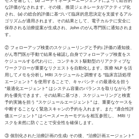
セスを通じて、(a) コーディネーターエージェントによって総合的
な評価がなされます。その後、推奨ジェネレータがアクティブ化
され、(a) の総合的評価に基づいて臨床的意思決定を支援するアル
ゴリズムが適用されます。その結果として、電子カルテに安全に
保存される治療提案が生成され、John のがん専門医に通知されま
す。
② フォローアップ検査のスケジューリングと予約:
評価の通知後、
がん専門医が手動で結果を確認し自身でフォローアップ検査をス
ケジュールする代わりに、コンテキスト駆動型のリアクティブな
ワークフローが重要なリクエストを自動化します。医療 NLP を活
用してメモを分析し MRI スケジュールと調整する “臨床言語処理
エージェント” を使用することで、キャパシティの最適化を担う
“最適化エージェント” はシステム容量のバランスを取りながら予
約を優先できます。その結果に基づき、スケジューリングと検査
予約実施を担う “スケジュールエージェント” は、重要なケースを
中断することなく緊急スキャンの予約を入れます。また “適合性評
価エージェント” はペースメーカーモデルを相互参照し、 MRI リ
スクを未然に防ぐことで安全性を確保します。
③ 個別化された治療計画の生成:
その後、“治療計画エージェント”