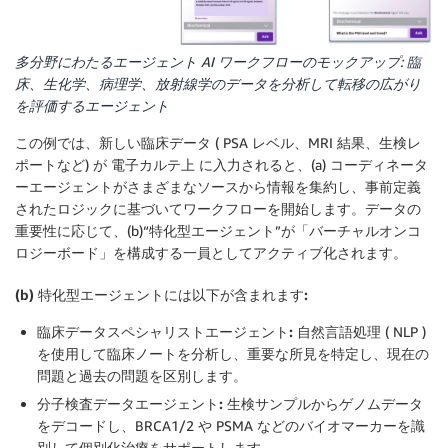
多分野にわたるエージェント AI ワークフローのモックアップ: 臨
床、生化学、病理学、放射線学のデータを分析して転移の広がり
を評価するエージェント
この例では、新しい臨床データ ( PSA レベル、MRI 結果、生検レ
ポートなど) が 電子カルテ上 に入力されると、(a) コーディネータ
ーエージェントがさまざまなソースから情報を集約し、事前定義
されたロジックに基づいてワークフローを開始します。データの
重要性に応じて、(b)“特化型エージェント”が「バーチャルオンコ
ロジーボード」を構成する一員としてアクティブ化されます。
(b) 特化型エージェントには以下が含まれます:
臨床データスペシャリストエージェント:
自然言語処理 ( NLP )
を使用して臨床ノートを分析し、重要な所見を特定し、現在の
問題と過去の問題を区別します。
分子検査データエージェント:
生検サンプルからゲノムデータ
をデコードし、BRCA1/2 や PSMA などのバイオマーカーを識
別して個別化治療をサポートします。