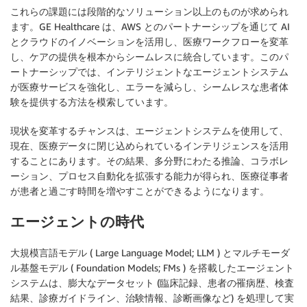
これらの課題には段階的なソリューション以上のものが求められ
ます。GE Healthcare は、AWS とのパートナーシップを通じて AI
とクラウドのイノベーションを活用し、医療ワークフローを変革
し、ケアの提供を根本からシームレスに統合しています。このパ
ートナーシップでは、インテリジェントなエージェントシステム
が医療サービスを強化し、エラーを減らし、シームレスな患者体
験を提供する方法を模索しています。
現状を変革するチャンスは、エージェントシステムを使用して、
現在、医療データに閉じ込められているインテリジェンスを活用
することにあります。その結果、多分野にわたる推論、コラボレ
ーション、プロセス自動化を拡張する能力が得られ、医療従事者
が患者と過ごす時間を増やすことができるようになります。
エージェントの時代
大規模言語モデル ( Large Language Model; LLM ) とマルチモーダ
ル基盤モデル ( Foundation Models; FMs ) を搭載したエージェント
システムは、膨大なデータセット (臨床記録、患者の罹病歴、検査
結果、診療ガイドライン、治験情報、診断画像など) を処理して実