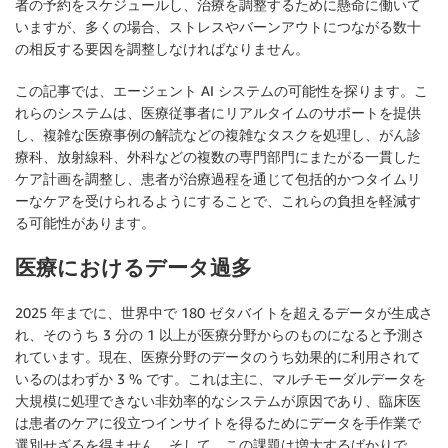
者の予約をスケジュールし、治療を調整するために懸命に働いて
いますが、多くの場合、ストレスやバーンアウトにつながる数十
の相反する要因を調整しなければなりません。
この記事では、エージェント AI システムの可能性を探ります。こ
れらのシステムは、医療従事者にリアルタイムのサポートを提供
し、複雑な医療事例の解読などの複雑なタスクを処理し、がん診
療科、放射線科、外科などの複数の専門部門にまたがる一貫した
ケア計画を調整し、患者が治療過程を通じて包括的かつタイムリ
ーなケアを受けられるようにすることで、これらの負担を軽減す
る可能性があります。
医療におけるデータ過多
2025 年までに、世界中で 180 ゼタバイトを超えるデータが生成さ
れ、そのうち 3 分の 1 以上が医療分野からのものになると予測さ
れています。現在、医療分野のデータのうち効果的に利用されて
いるのはわずか 3 % です。これは主に、マルチモーダルデータを
大規模に処理できない非効率的なシステムが原因であり、臨床医
は患者のケアに役立つインサイトを得るためにデータを手作業で
選別せざるを得ません。そして、この課題は増大するばかりで