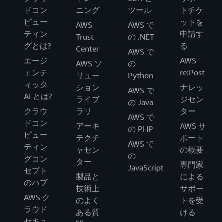
ドコン
ニング
ツール
トチケ
ピュー
ットを
AWS
AWS で
ティン
申請す
Trust
の .NET
グとは?
る
Center
AWS で
エージ
AWS
AWS ソ
の
ェンテ
re:Post
リュー
Python
ィック
ション
ナレッ
AWS で
AI とは?
ライブ
ジセン
の Java
クラウ
ラリ
ター
AWS で
ドコン
アーキ
AWS サ
の PHP
ピュー
テクチ
ポート
AWS で
ティン
ャセン
の概要
の
グコン
ター
専門家
JavaScript
セプト
製品と
による
のハブ
技術上
サポー
AWS ク
のよく
トを受
ラウド
ある質
ける
セキュ