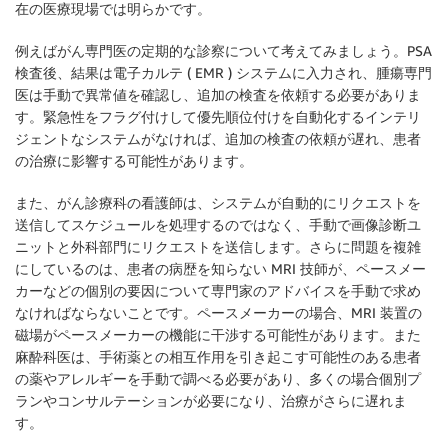
在の医療現場では明らかです。
例えばがん専門医の定期的な診察について考えてみましょう。PSA
検査後、結果は電子カルテ ( EMR ) システムに入力され、腫瘍専門
医は手動で異常値を確認し、追加の検査を依頼する必要がありま
す。緊急性をフラグ付けして優先順位付けを自動化するインテリ
ジェントなシステムがなければ、追加の検査の依頼が遅れ、患者
の治療に影響する可能性があります。
また、がん診療科の看護師は、システムが自動的にリクエストを
送信してスケジュールを処理するのではなく、手動で画像診断ユ
ニットと外科部門にリクエストを送信します。さらに問題を複雑
にしているのは、患者の病歴を知らない MRI 技師が、ペースメー
カーなどの個別の要因について専門家のアドバイスを手動で求め
なければならないことです。ペースメーカーの場合、MRI 装置の
磁場がペースメーカーの機能に干渉する可能性があります。また
麻酔科医は、手術薬との相互作用を引き起こす可能性のある患者
の薬やアレルギーを手動で調べる必要があり、多くの場合個別プ
ランやコンサルテーションが必要になり、治療がさらに遅れま
す。