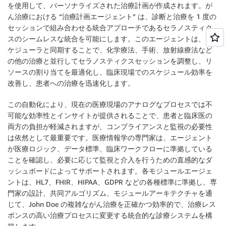
を使用して、パーソナライズされた治療計画が作成されます。が
ん治療における “治療計画エージェント” は、診断と治療を 1 度の
セッションで組み合わせる統合アプローチであるセラノスティク
スのシームレスな統合を可能にします。このエージェントは、ス
ケジューラと同期することで、化学療法、手術、放射線療法など
の他の治療と並行してセラノスティクスセッションを調整し、リ
ソースの割り当てを最適化し、臨床現場でのスケジュール効率を
改善し、患者への治療を迅速化します。
この自動化により、現在の医療現場のアナログなプロセスでは不
可能な効率性とインサイトが提供されることで、患者と臨床医の
両方の負担が軽減されますが、コンプライアンスと監視の必要性
は依然として最重要です。医療情報学の専門家は、エージェント
が医療ロジック、データ標準、臨床ワークフローに準拠している
ことを確認し、必要に応じて監視と介入を行うための直感的なダ
ッシュボードによってサポートされます。各モジュールエージェ
ントは、HL7、FHIR、HIPAA、GDPR などの各種標準に準拠し、専
門家の設計、共同アルゴリズム、モジュールアーキテクチャを通
じて、John Doe の複雑ながん治療を正確かつ効率的で、治療レス
ポンスの高い治療プロセスに変更する統合的な診療システムを構