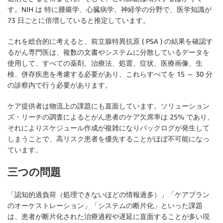
す。NIH は 特に腫瘍学、心臓病学、神経学の分野で、医学知識が
73 日ごとに倍増していると推定しています。
これを総合的に考えると、前立腺特異抗原 ( PSA ) の結果を確認す
るがん専門医は、複数の文書やシステムに分散しているデータを
使用して、すべての薬剤、治療法、処置、症状、医療画像、生
検、併存疾患を考慮する必要があり、これらすべてを 15 ～ 30 分
の診察内で行う必要があります。
ケア提供者は物流上の課題にも直面しています。ソリューション
ズ・リーチの調査によるとがん患者のケア欠席率は 25% であり、
それによりスケジュール作成が複雑になりバックログが発生して
しまうことで、高リスク患者を優先することがほぼ不可能になっ
ています。
三つの問題
「認知的過負荷（処理できないほどの情報過多）」「ケアプラン
のオーケストレーション」「システムの断片化」といった課題
は、患者が断片化された治療過程や遅延に直面することが多い現