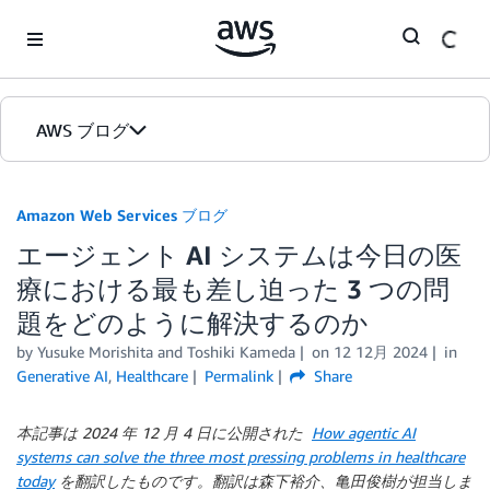
Skip to Main Content
AWS ブログ
ホーム
Amazon Web Services ブログ
エージェント AI システムは今日の医
カテゴリ
療における最も差し迫った 3 つの問
エディション
題をどのように解決するのか
by
Yusuke Morishita
and
Toshiki Kameda
on
12 12月 2024
in
Generative AI
,
Healthcare
Permalink
Share
本記事は 2024 年 12 月 4 日に公開された
How agentic AI
systems can solve the three most pressing problems in healthcare
today
を翻訳したものです。翻訳は森下裕介、亀田俊樹が担当しま